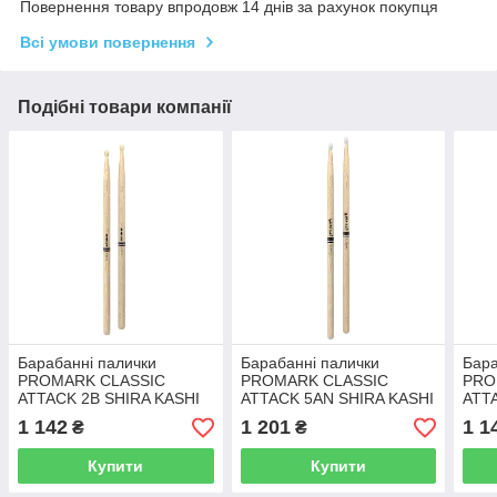
Повернення товару впродовж 14 днів за рахунок покупця
Всі умови повернення
Подібні товари компанії
Барабанні палички
Барабанні палички
Бара
PROMARK CLASSIC
PROMARK CLASSIC
PRO
ATTACK 2B SHIRA KASHI
ATTACK 5AN SHIRA KASHI
ATT
OAK
OAK
OAK
1 142
1 201
1 1
₴
₴
Купити
Купити