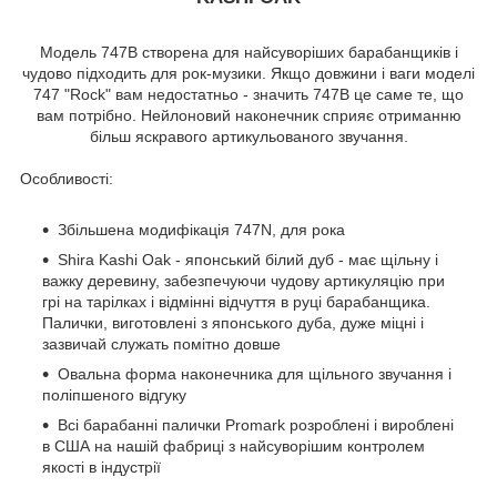
Модель 747B створена для найсуворіших барабанщиків і
чудово підходить для рок-музики. Якщо довжини і ваги моделі
747 "Rock" вам недостатньо - значить 747B це саме те, що
вам потрібно. Нейлоновий наконечник сприяє отриманню
більш яскравого артикульованого звучання.
Особливості:
Збільшена модифікація 747N, для рока
Shira Kashi Oak - японський білий дуб - має щільну і
важку деревину, забезпечуючи чудову артикуляцію при
грі на тарілках і відмінні відчуття в руці барабанщика.
Палички, виготовлені з японського дуба, дуже міцні і
зазвичай служать помітно довше
Овальна форма наконечника для щільного звучання і
поліпшеного відгуку
Всі барабанні палички Promark розроблені і вироблені
в США на нашій фабриці з найсуворішим контролем
якості в індустрії