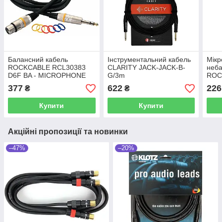
Балансний кабель
Інструментальний кабель
Мік
ROCKCABLE RCL30383
CLARITY JACK-JACK-B-
неба
D6F BA - MICROPHONE
G/3m
ROC
CABLE - XLR (F) / TRS
D6 
377
622
226
₴
₴
JACK (3M)
CABL
JACK
Купити
Купити
Акційні пропозиції та новинки
–47%
–20%