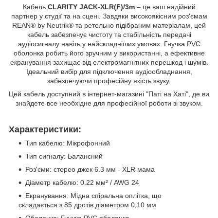
Кабель
CLARITY JACK-XLR(F)/3m
– це ваш надійний
партнер у студії та на сцені. Завдяки високоякісним роз'ємам
REAN® by Neutrik® та ретельно підібраним матеріалам, цей
кабель забезпечує чистоту та стабільність передачі
аудіосигналу навіть у найскладніших умовах. Гнучка PVC
оболонка робить його зручним у використанні, а ефективне
екранування захищає від електромагнітних перешкод і шумів.
Ідеальний вибір для підключення аудіообладнання,
забезпечуючи професійну якість звуку.
Цей кабель доступний в інтернет-магазині "Паті на Хаті", де ви
знайдете все необхідне для професійної роботи зі звуком.
Характеристики:
Тип кабелю: Мікрофонний
Тип сигналу: Балансний
Роз'єми: стерео джек 6.3 мм - XLR мама
Діаметр кабелю: 0.22 мм² / AWG 24
Екранування: Мідна спіральна оплітка, що
складається з 85 дротів діаметром 0,10 мм
Оболонка: Гнучка PVC оболонка