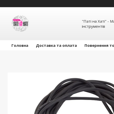
"Паті на Хаті" - 
інструментів
Головна
Доставка та оплата
Повернення то