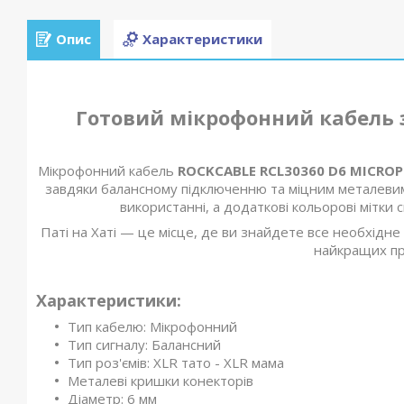
Опис
Характеристики
Готовий мікрофонний кабель 
Мікрофонний кабель
ROCKCABLE RCL30360 D6 MICROP
завдяки балансному підключенню та міцним металевим
використанні, а додаткові кольорові мітки 
Паті на Хаті — це місце, де ви знайдете все необхідне
найкращих пр
Характеристики:
Тип кабелю: Мікрофонний
Тип сигналу: Балансний
Тип роз'ємів: XLR тато - XLR мама
Металеві кришки конекторів
Діаметр: 6 мм