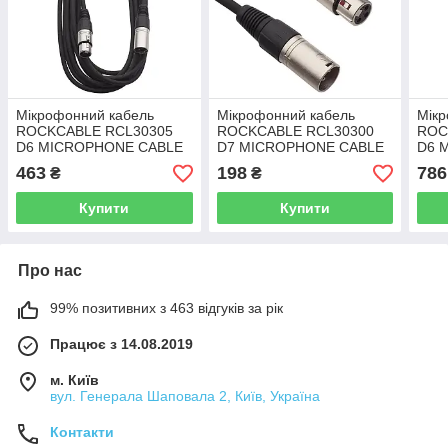
Мікрофонний кабель
Мікрофонний кабель
Мікр
ROCKCABLE RCL30305
ROCKCABLE RCL30300
ROC
D6 MICROPHONE CABLE
D7 MICROPHONE CABLE
D6 
(5M)
(0.5M)
(10M
463
198
786
₴
₴
Купити
Купити
Про нас
99% позитивних з 463 відгуків за рік
Працює з 14.08.2019
м. Київ
вул. Генерала Шаповала 2, Київ, Україна
Контакти