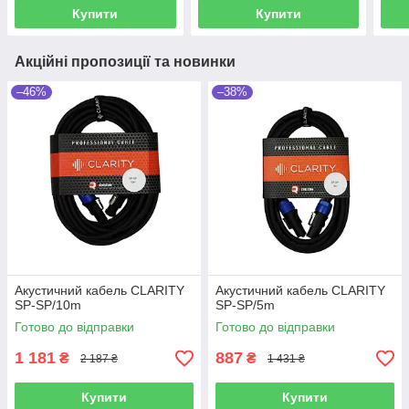
JACK (1M)
JACK
Купити
Купити
Акційні пропозиції та новинки
–46%
–38%
Акустичний кабель CLARITY
Акустичний кабель CLARITY
SP-SP/10m
SP-SP/5m
Готово до відправки
Готово до відправки
1 181
887
₴
₴
2 187 ₴
1 431 ₴
Купити
Купити