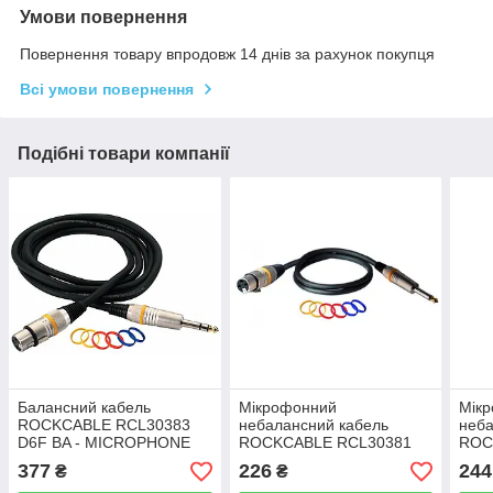
Умови повернення
Повернення товару впродовж 14 днів за рахунок покупця
Всі умови повернення
Подібні товари компанії
Балансний кабель
Мікрофонний
Мік
ROCKCABLE RCL30383
небалансний кабель
неба
D6F BA - MICROPHONE
ROCKCABLE RCL30381
ROC
CABLE - XLR (F) / TRS
D6 F - MICROPHONE
D6 
377
226
244
₴
₴
JACK (3M)
CABLE - XLR (F) / TS
CABL