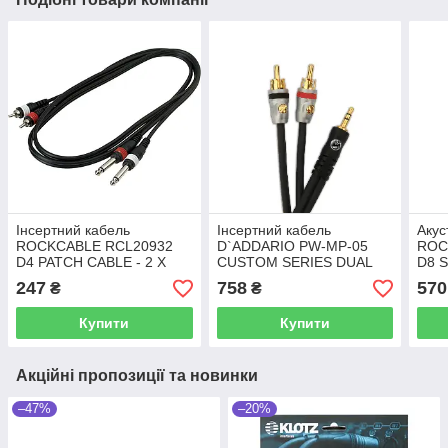
Інсертний кабель
Інсертний кабель
Акус
ROCKCABLE RCL20932
D`ADDARIO PW-MP-05
ROC
D4 PATCH CABLE - 2 X
CUSTOM SERIES DUAL
D8 
RCA TO 2 X TS JACK
RCA TO 3.5 STEREO MINI
(1.5
247
758
570
₴
₴
(1.5M)
JACK CABLE (1.5M)
Купити
Купити
Акційні пропозиції та новинки
–47%
–20%