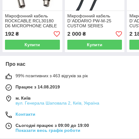
Мікрофонний кабель
Мікрофонний кабель
Мікр
ROCKCABLE RCL30180
D`ADDARIO PW-M-25
D`A
D6 MICROPHONE CABLE
CUSTOM SERIES
CUS
(0.6M)
MICROPHONE CABLE
MIC
192
2 000
2 1
₴
₴
(7.62M)
(7.6
Купити
Купити
Про нас
99% позитивних з 463 відгуків за рік
Працює з 14.08.2019
м. Київ
вул. Генерала Шаповала 2, Київ, Україна
Контакти
Сьогодні працює з 09:00 до 19:00
Показати весь графік роботи