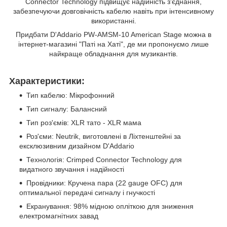
Connector Technology підвищує надійність з'єднання,
забезпечуючи довговічність кабелю навіть при інтенсивному
використанні.
Придбати D'Addario PW-AMSM-10 American Stage можна в
інтернет-магазині "Паті на Хаті", де ми пропонуємо лише
найкраще обладнання для музикантів.
Характеристики:
Тип кабелю: Мікрофонний
Тип сигналу: Балансний
Тип роз'ємів: XLR тато - XLR мама
Роз'єми: Neutrik, виготовлені в Ліхтенштейні за
ексклюзивним дизайном D'Addario
Технологія: Crimped Connector Technology для
видатного звучання і надійності
Провідники: Кручена пара (22 gauge OFC) для
оптимальної передачі сигналу і гнучкості
Екранування: 98% мідною опліткою для зниження
електромагнітних завад