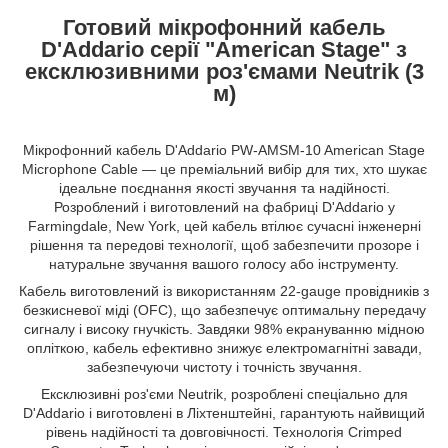
Готовий мікрофонний кабель
D'Addario серії "American Stage" з
ексклюзивними роз'ємами Neutrik (3
м)
Мікрофонний кабель D'Addario PW-AMSM-10 American Stage
Microphone Cable — це преміальний вибір для тих, хто шукає
ідеальне поєднання якості звучання та надійності.
Розроблений і виготовлений на фабриці D'Addario у
Farmingdale, New York, цей кабель втілює сучасні інженерні
рішення та передові технології, щоб забезпечити прозоре і
натуральне звучання вашого голосу або інструменту.
Кабель виготовлений із використанням 22-gauge провідників з
безкисневої міді (OFC), що забезпечує оптимальну передачу
сигналу і високу гнучкість. Завдяки 98% екрануванню мідною
опліткою, кабель ефективно знижує електромагнітні завади,
забезпечуючи чистоту і точність звучання.
Ексклюзивні роз'єми Neutrik, розроблені спеціально для
D'Addario і виготовлені в Ліхтенштейні, гарантують найвищий
рівень надійності та довговічності. Технологія Crimped