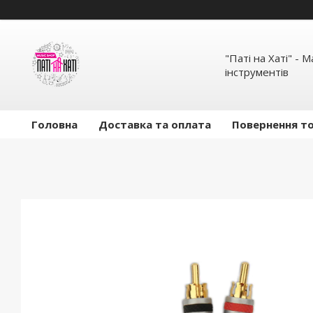
"Паті на Хаті" - 
інструментів
Головна
Доставка та оплата
Повернення то