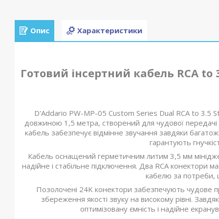
Опис
Характеристики
Готовий інсертний кабель RCA to 
D'Addario PW-MP-05 Custom Series Dual RCA to 3.5 St
довжиною 1,5 метра, створений для чудової передачі си
кабель забезпечує відмінне звучання завдяки багатож
гарантують гнучкіст
Кабель оснащений герметичним литим 3,5 мм мінідже
надійне і стабільне підключення. Два RCA конектори 
кабелю за потреби, 
Позолочені 24K конектори забезпечують чудове про
збереження якості звуку на високому рівні. Завдяк
оптимізовану ємність і надійне екрану