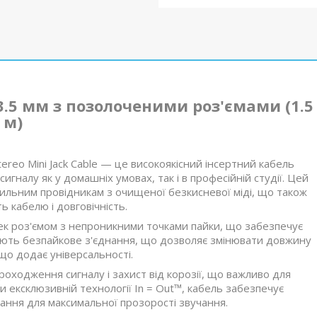
3.5 мм з позолоченими роз'ємами (1.5
м)
ereo Mini Jack Cable — це високоякісний інсертний кабель
гналу як у домашніх умовах, так і в професійній студії. Цей
ильним провідникам з очищеної безкисневої міді, що також
ь кабелю і довговічність.
к роз'ємом з непроникними точками пайки, що забезпечує
мають безпайкове з'єднання, що дозволяє змінювати довжину
що додає універсальності.
ходження сигналу і захист від корозії, що важливо для
и ексклюзивній технології In = Out™, кабель забезпечує
вання для максимальної прозорості звучання.