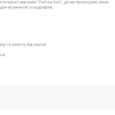
інтернет-магазині "Паті на Хаті", де ми пропонуємо лише
я музикантів та аудіофілів.
лу та захисту від корозії
ься