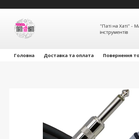
"Паті на Хаті" - 
інструментів
Головна
Доставка та оплата
Повернення то