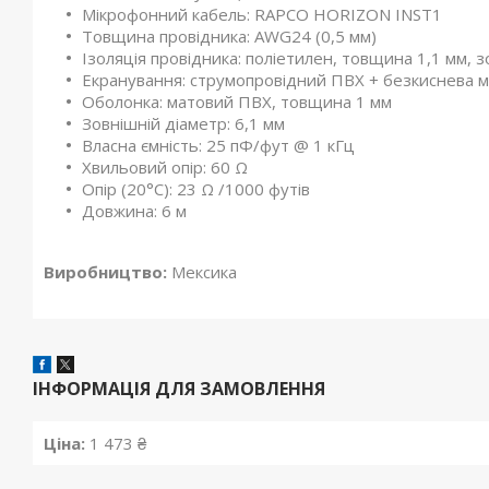
Мікрофонний кабель: RAPCO HORIZON INST1
Товщина провідника: AWG24 (0,5 мм)
Ізоляція провідника: поліетилен, товщина 1,1 мм, з
Екранування: струмопровідний ПВХ + безкиснева м
Оболонка: матовий ПВХ, товщина 1 мм
Зовнішній діаметр: 6,1 мм
Власна ємність: 25 пФ/фут @ 1 кГц
Хвильовий опір: 60 Ω
Опір (20°C): 23 Ω /1000 футів
Довжина: 6 м
Виробництво:
Мексика
ІНФОРМАЦІЯ ДЛЯ ЗАМОВЛЕННЯ
Ціна:
1 473 ₴