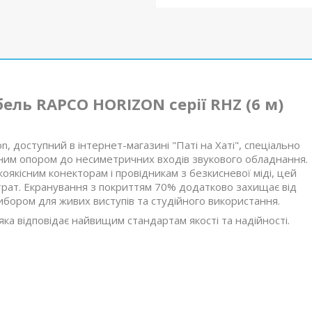
ль RAPCO HORIZON серії RHZ (6 м)
, доступний в інтернет-магазині "Паті на Хаті", спеціально
дним опором до несиметричних входів звукового обладнання.
коякісним конекторам і провідникам з безкисневої міді, цей
трат. Екранування з покриттям 70% додатково захищає від
бором для живих виступів та студійного використання.
яка відповідає найвищим стандартам якості та надійності.