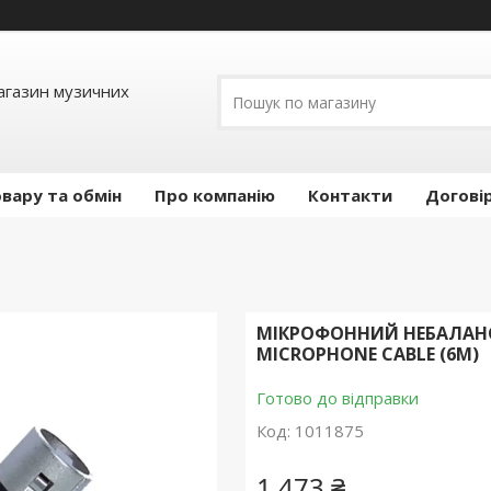
Магазин музичних
вару та обмін
Про компанію
Контакти
Догові
МІКРОФОННИЙ НЕБАЛАНС
MICROPHONE CABLE (6M)
Готово до відправки
Код:
1011875
1 473 ₴