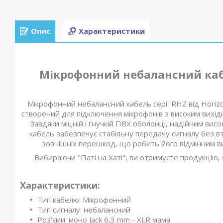
Опис
Характеристики
Мікрофонний небалансний кабе
Мікрофонний небалансний кабель серії RHZ від Horizon
створений для підключення мікрофонів з високим вихі
Завдяки міцній і гнучкій ПВХ оболонці, надійним висо
кабель забезпечує стабільну передачу сигналу без в
зовнішніх перешкод, що робить його відмінним ви
Вибираючи "Паті на Хаті", ви отримуєте продукцію, 
Характеристики:
Тип кабелю: Мікрофонний
Тип сигналу: небалансний
Роз'єми: моно Jack 6,3 mm - XLR мама