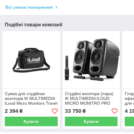
Всі умови повернення
Подібні товари компанії
Сумка для студійних
Студійні монітори (пара)
Гіта
моніторів IK MULTIMEDIA
IK MULTIMEDIA ILOUD
ефек
iLoud Micro Monitors Travel
MICRO MONITRO PRO
для 
Bag
(PAIR)
MUL
2 394
33 750
4 1
₴
₴
Купити
Купити