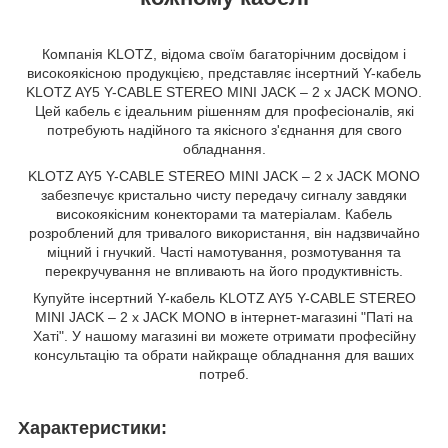
Компанія KLOTZ, відома своїм багаторічним досвідом і
високоякісною продукцією, представляє інсертний Y-кабель
KLOTZ AY5 Y-CABLE STEREO MINI JACK – 2 x JACK MONO.
Цей кабель є ідеальним рішенням для професіоналів, які
потребують надійного та якісного з'єднання для свого
обладнання.
KLOTZ AY5 Y-CABLE STEREO MINI JACK – 2 x JACK MONO
забезпечує кристально чисту передачу сигналу завдяки
високоякісним конекторами та матеріалам. Кабель
розроблений для тривалого використання, він надзвичайно
міцний і гнучкий. Часті намотування, розмотування та
перекручування не впливають на його продуктивність.
Купуйте інсертний Y-кабель KLOTZ AY5 Y-CABLE STEREO
MINI JACK – 2 x JACK MONO в інтернет-магазині "Паті на
Хаті". У нашому магазині ви можете отримати професійну
консультацію та обрати найкраще обладнання для ваших
потреб.
Характеристики: