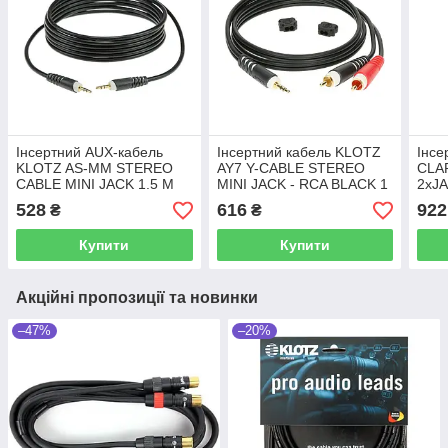
Інсертний AUX-кабель
Інсертний кабель KLOTZ
Інсе
KLOTZ AS-MM STEREO
AY7 Y-CABLE STEREO
CLAR
CABLE MINI JACK 1.5 M
MINI JACK - RCA BLACK 1
2xJ
M
528
616
922
₴
₴
Купити
Купити
Акційні пропозиції та новинки
–47%
–20%