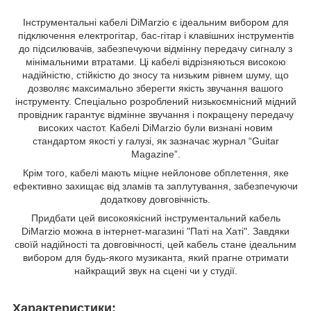
Інструментальні кабелі DiMarzio є ідеальним вибором для
підключення електрогітар, бас-гітар і клавішних інструментів
до підсилювачів, забезпечуючи відмінну передачу сигналу з
мінімальними втратами. Ці кабелі відрізняються високою
надійністю, стійкістю до зносу та низьким рівнем шуму, що
дозволяє максимально зберегти якість звучання вашого
інструменту. Спеціально розроблений низькоємнісний мідний
провідник гарантує відмінне звучання і покращену передачу
високих частот. Кабелі DiMarzio були визнані новим
стандартом якості у галузі, як зазначає журнал “Guitar
Magazine”.
Крім того, кабелі мають міцне нейлонове обплетення, яке
ефективно захищає від зламів та заплутування, забезпечуючи
додаткову довговічність.
Придбати цей високоякісний інструментальний кабель
DiMarzio можна в інтернет-магазині "Паті на Хаті". Завдяки
своїй надійності та довговічності, цей кабель стане ідеальним
вибором для будь-якого музиканта, який прагне отримати
найкращий звук на сцені чи у студії.
Характеристики: