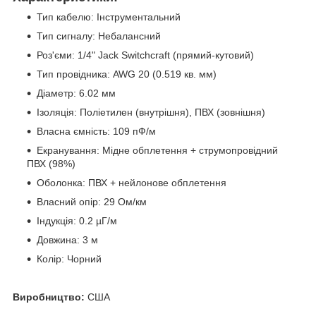
Тип кабелю: Інструментальний
Тип сигналу: Небалансний
Роз'єми: 1/4" Jack Switchcraft (прямий-кутовий)
Тип провідника: AWG 20 (0.519 кв. мм)
Діаметр: 6.02 мм
Ізоляція: Поліетилен (внутрішня), ПВХ (зовнішня)
Власна ємність: 109 пФ/м
Екранування: Мідне обплетення + струмопровідний
ПВХ (98%)
Оболонка: ПВХ + нейлонове обплетення
Власний опір: 29 Ом/км
Індукція: 0.2 µГ/м
Довжина: 3 м
Колір: Чорний
Виробництво:
США