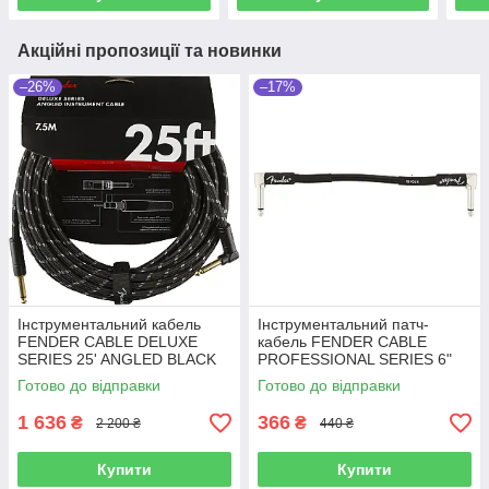
Акційні пропозиції та новинки
–26%
–17%
Інструментальний кабель
Інструментальний патч-
FENDER CABLE DELUXE
кабель FENDER CABLE
SERIES 25' ANGLED BLACK
PROFESSIONAL SERIES 6"
TWEED (7.5 м)
PATCH BLACK
Готово до відправки
Готово до відправки
1 636
366
₴
₴
2 200 ₴
440 ₴
Купити
Купити