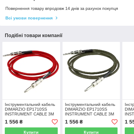
Повернення товару впродовж 14 днів за рахунок покупця
Всі умови повернення
Подібні товари компанії
Інструментальний кабель
Інструментальний кабель
Інст
DIMARZIO EP1710SS
DIMARZIO EP1710SS
DIM
INSTRUMENT CABLE 3M
INSTRUMENT CABLE 3M
INS
(RED)
(MARINE GREEN)
(NE
1 556
1 556
1 5
₴
₴
Купити
Купити