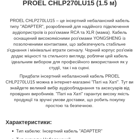
PROEL CHLP270LU15 (1.5 м)
PROEL CHLP270LU15 – це інсертний небалансний кабель
типу "ADAPTER", розроблений для надійного підключення
аудіопристроїв із роз'ємами RCA та XLR (мама). Кабель
оснащений високоякісними роз'ємами YONGSHENG із
позолоченими контактами, що забезпечують стабільне
з'єднання і мінімальні втрати сигналу. Чорний корпус роз'ємів
додає міцності та стильного вигляду, роблячи цей кабель
ідеальним вибором для професійного використання як у
студії, так і на сцені.
Придбати інсертний небалансний кабель PROEL
CHLP270LU15 можна в інтернет-магазині "Паті на Хаті". Тут ви
знайдете великий вибір аудіообладнання та аксесуарів від
провідних виробників. "Паті на Хаті" гарантує високу якість
продукції та зручні умови доставки, що робить покупку
простою та безпечною.
Характеристики:
Тип кабелю: Інсертний кабель "ADAPTER"