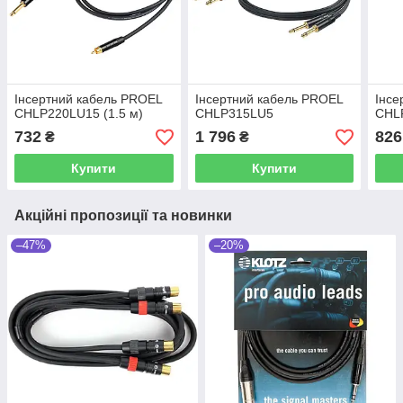
Інсертний кабель PROEL
Інсертний кабель PROEL
Інсе
CHLP220LU15 (1.5 м)
CHLP315LU5
CHLP
732
1 796
826
₴
₴
Купити
Купити
Акційні пропозиції та новинки
–47%
–20%