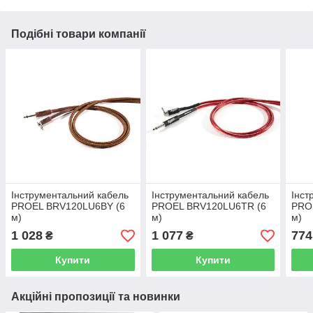
Подібні товари компанії
Інструментальний кабель
Інструментальний кабель
Інст
PROEL BRV120LU6BY (6
PROEL BRV120LU6TR (6
PRO
м)
м)
м)
1 028
1 077
774
₴
₴
Купити
Купити
Акційні пропозиції та новинки