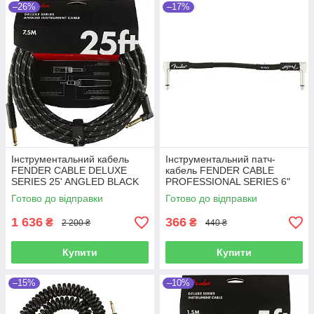
–26%
–17%
Інструментальний кабель
Інструментальний патч-
FENDER CABLE DELUXE
кабель FENDER CABLE
SERIES 25' ANGLED BLACK
PROFESSIONAL SERIES 6"
TWEED (7.5 м)
PATCH BLACK
Готово до відправки
Готово до відправки
1 636
366
₴
₴
2 200 ₴
440 ₴
Купити
Купити
–15%
–10%