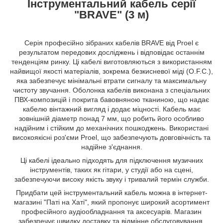
Інструментальний кабель серії
"BRAVE" (3 м)
Серія професійно зібраних кабелів BRAVE від Proel є
результатом передових досліджень і відповідає останнім
тенденціям ринку. Ці кабелі виготовляються з використанням
найвищої якості матеріалів, зокрема безкисневої міді (O.F.C.),
яка забезпечує мінімальні втрати сигналу та максимальну
чистоту звучання. Оболонка кабелів виконана з спеціальних
ПВХ-композицій і покрита бавовняною тканиною, що надає
кабелю вінтажний вигляд і додає міцності. Кабель має
зовнішній діаметр понад 7 мм, що робить його особливо
надійним і стійким до механічних пошкоджень. Використані
високоякісні роз'єми Proel, що забезпечують довговічність та
надійне з'єднання.
Ці кабелі ідеально підходять для підключення музичних
інструментів, таких як гітари, у студії або на сцені,
забезпечуючи високу якість звуку і тривалий термін служби.
Придбати цей інструментальний кабель можна в інтернет-
магазині "Паті на Хаті", який пропонує широкий асортимент
професійного аудіообладнання та аксесуарів. Магазин
забезпечує швидку доставку та відмінне обслуговування,