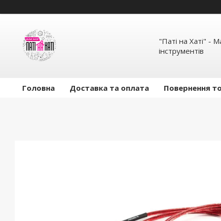
"Паті на Хаті" - 
інструментів
Головна
Доставка та оплата
Повернення то