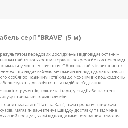
бель серії "BRAVE" (5 м)
є результатом передових досліджень і відповідає останнім
анням найвищої якості матеріалів, зокрема безкисневої міді
а максимальну чистоту звучання. Оболонка кабелів виконана з
ниною, що надає кабелю вінтажний вигляд і додає міцності.
ого особливо надійним і стійким до механічних пошкоджень.
забезпечують довговічність та надійне з'єднання.
них інструментів, таких як гітари, у студії або на сцені,
 звуку і тривалий термін служби.
тернет-магазині "Паті на Хаті", який пропонує широкий
уарів. Магазин забезпечує швидку доставку та відмінне
якісний продукт, який відповідатиме всім вашим вимогам.