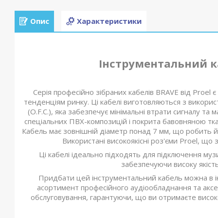
Опис
Характеристики
Інструментальний ка
Серія професійно зібраних кабелів BRAVE від Proel 
тенденціям ринку. Ці кабелі виготовляються з використ
(O.F.C.), яка забезпечує мінімальні втрати сигналу т
спеціальних ПВХ-композицій і покрита бавовняною тка
Кабель має зовнішній діаметр понад 7 мм, що робить й
Використані високоякісні роз'єми Proel, що 
Ці кабелі ідеально підходять для підключення музич
забезпечуючи високу якість
Придбати цей інструментальний кабель можна в ін
асортимент професійного аудіообладнання та аксес
обслуговування, гарантуючи, що ви отримаєте високо