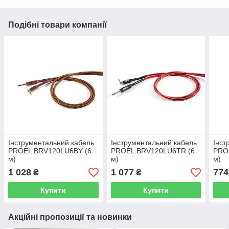
Подібні товари компанії
Інструментальний кабель
Інструментальний кабель
Інст
PROEL BRV120LU6BY (6
PROEL BRV120LU6TR (6
PRO
м)
м)
м)
1 028
1 077
774
₴
₴
Купити
Купити
Акційні пропозиції та новинки