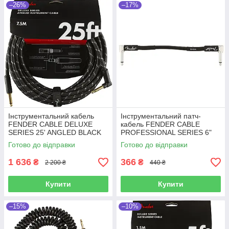
–26%
–17%
Інструментальний кабель
Інструментальний патч-
FENDER CABLE DELUXE
кабель FENDER CABLE
SERIES 25' ANGLED BLACK
PROFESSIONAL SERIES 6"
TWEED (7.5 м)
PATCH BLACK
Готово до відправки
Готово до відправки
1 636
366
₴
₴
2 200 ₴
440 ₴
Купити
Купити
–15%
–10%