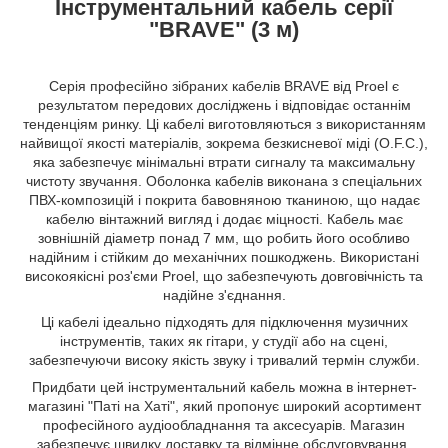
Інструментальний кабель серії
"BRAVE" (3 м)
Серія професійно зібраних кабелів BRAVE від Proel є
результатом передових досліджень і відповідає останнім
тенденціям ринку. Ці кабелі виготовляються з використанням
найвищої якості матеріалів, зокрема безкисневої міді (O.F.C.),
яка забезпечує мінімальні втрати сигналу та максимальну
чистоту звучання. Оболонка кабелів виконана з спеціальних
ПВХ-композицій і покрита бавовняною тканиною, що надає
кабелю вінтажний вигляд і додає міцності. Кабель має
зовнішній діаметр понад 7 мм, що робить його особливо
надійним і стійким до механічних пошкоджень. Використані
високоякісні роз'єми Proel, що забезпечують довговічність та
надійне з'єднання.
Ці кабелі ідеально підходять для підключення музичних
інструментів, таких як гітари, у студії або на сцені,
забезпечуючи високу якість звуку і тривалий термін служби.
Придбати цей інструментальний кабель можна в інтернет-
магазині "Паті на Хаті", який пропонує широкий асортимент
професійного аудіообладнання та аксесуарів. Магазин
забезпечує швидку доставку та відмінне обслуговування,