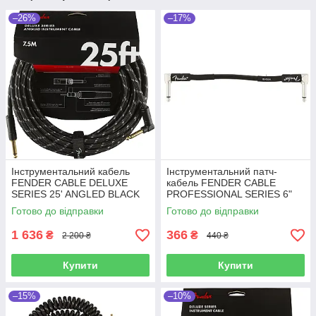
–26%
–17%
Інструментальний кабель
Інструментальний патч-
FENDER CABLE DELUXE
кабель FENDER CABLE
SERIES 25' ANGLED BLACK
PROFESSIONAL SERIES 6"
TWEED (7.5 м)
PATCH BLACK
Готово до відправки
Готово до відправки
1 636
366
₴
₴
2 200 ₴
440 ₴
Купити
Купити
–15%
–10%