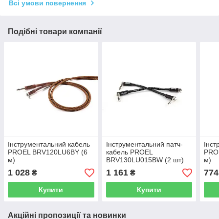
Всі умови повернення
Подібні товари компанії
Інструментальний кабель
Інструментальний патч-
Інст
PROEL BRV120LU6BY (6
кабель PROEL
PRO
м)
BRV130LU015BW (2 шт)
м)
1 028
1 161
774
₴
₴
Купити
Купити
Акційні пропозиції та новинки