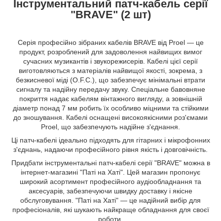
Інструментальний патч-кабель серії
"BRAVE" (2 шт)
Серія професійно зібраних кабелів BRAVE від Proel — це
продукт, розроблений для задоволення найвищих вимог
сучасних музикантів і звукорежисерів. Кабелі цієї серії
виготовляються з матеріалів найвищої якості, зокрема, з
безкисневої міді (O.F.C.), що забезпечує мінімальні втрати
сигналу та надійну передачу звуку. Спеціальне бавовняне
покриття надає кабелям вінтажного вигляду, а зовнішній
діаметр понад 7 мм робить їх особливо міцними та стійкими
до зношування. Кабелі оснащені високоякісними роз'ємами
Proel, що забезпечують надійне з'єднання.
Ці патч-кабелі ідеально підходять для гітарних і мікрофонних
з'єднань, надаючи професійного рівня якість і довговічність.
Придбати інструментальні патч-кабелі серії "BRAVE" можна в
інтернет-магазині "Паті на Хаті". Цей магазин пропонує
широкий асортимент професійного аудіообладнання та
аксесуарів, забезпечуючи швидку доставку і якісне
обслуговування. "Паті на Хаті" — це надійний вибір для
професіоналів, які шукають найкраще обладнання для своєї
роботи.