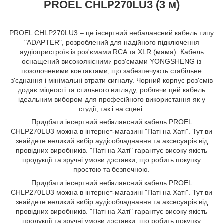
PROEL CHLP270LU3 (3 м)
PROEL CHLP270LU3 – це інсертний небалансний кабель типу
"ADAPTER", розроблений для надійного підключення
аудіопристроїв із роз'ємами RCA та XLR (мама). Кабель
оснащений високоякісними роз'ємами YONGSHENG із
позолоченими контактами, що забезпечують стабільне
з'єднання і мінімальні втрати сигналу. Чорний корпус роз'ємів
додає міцності та стильного вигляду, роблячи цей кабель
ідеальним вибором для професійного використання як у
студії, так і на сцені.
Придбати інсертний небалансний кабель PROEL
CHLP270LU3 можна в інтернет-магазині "Паті на Хаті". Тут ви
знайдете великий вибір аудіообладнання та аксесуарів від
провідних виробників. "Паті на Хаті" гарантує високу якість
продукції та зручні умови доставки, що робить покупку
простою та безпечною.
Придбати інсертний небалансний кабель PROEL
CHLP270LU3 можна в інтернет-магазині "Паті на Хаті". Тут ви
знайдете великий вибір аудіообладнання та аксесуарів від
провідних виробників. "Паті на Хаті" гарантує високу якість
продукції та зручні умови доставки, що робить покупку