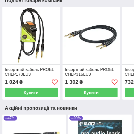
Подібні товари компанії
Інсертний кабель PROEL
Інсертний кабель PROEL
Інсе
CHLP170LU3
CHLP315LU3
CHLP
1 024
1 302
732
₴
₴
Купити
Купити
Акційні пропозиції та новинки
–47%
–20%