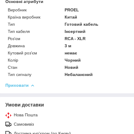
Основні атрибути
Виробник
PROEL
Країна виробник
Китай
Тип
Готовий кабель
Тип кабеля
Інсертний
Роз'єм
RCA - XLR
Довжина
3 м
Кутовий роз'єм
немає
Колір
Чорний
Стан
Новий
Тип сигналу
Небалансний
Приховати
Умови доставки
Нова Пошта
Самовивіз
Доставка кур'єром (по Києву)