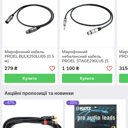
Мікрофонний кабель
Мікрофонний
Мікр
PROEL BULK250LU05 (0.5
небалансний кабель
PRO
м)
PROEL STAGE290LU5 (5
м)
279
1 100
315
₴
₴
Купити
Купити
Акційні пропозиції та новинки
–47%
–20%