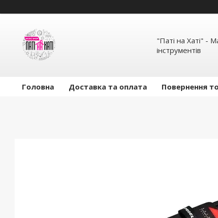
"Паті на Хаті" - 
інструментів
Головна
Доставка та оплата
Повернення то