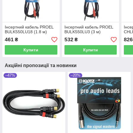
Інсертний кабель PROEL
Інсертний кабель PROEL
Інсе
BULK550LU18 (1.8 м)
BULK550LU3 (3 м)
CHLP
461
532
826
₴
₴
Купити
Купити
Акційні пропозиції та новинки
–47%
–20%