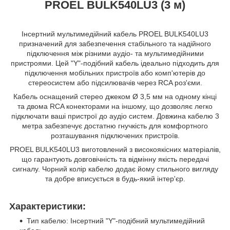
PROEL BULK540LU3 (3 м)
Інсертний мультимедійний кабель PROEL BULK540LU3
призначений для забезпечення стабільного та надійного
підключення між різними аудіо- та мультимедійними
пристроями. Цей "Y"-подібний кабель ідеально підходить для
підключення мобільних пристроїв або комп'ютерів до
стереосистем або підсилювачів через RCA роз'єми.
Кабель оснащений стерео джеком Ø 3,5 мм на одному кінці
та двома RCA конекторами на іншому, що дозволяє легко
підключати ваші пристрої до аудіо систем. Довжина кабелю 3
метра забезпечує достатню гнучкість для комфортного
розташування підключених пристроїв.
PROEL BULK540LU3 виготовлений з високоякісних матеріалів,
що гарантують довговічність та відмінну якість передачі
сигналу. Чорний колір кабелю додає йому стильного вигляду
та добре вписується в будь-який інтер'єр.
Характеристики:
Тип кабелю: Інсертний "Y"-подібний мультимедійний