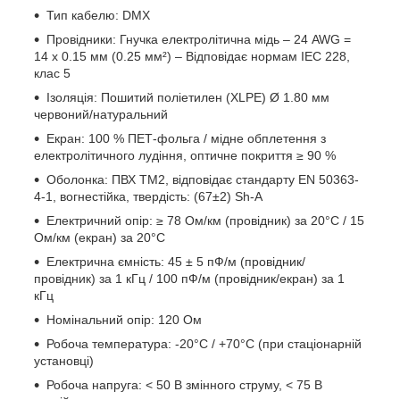
Тип кабелю: DMX
Провідники: Гнучка електролітична мідь – 24 AWG =
14 x 0.15 мм (0.25 мм²) – Відповідає нормам IEC 228,
клас 5
Ізоляція: Пошитий поліетилен (XLPE) Ø 1.80 мм
червоний/натуральний
Екран: 100 % ПЕТ-фольга / мідне обплетення з
електролітичного лудіння, оптичне покриття ≥ 90 %
Оболонка: ПВХ TM2, відповідає стандарту EN 50363-
4-1, вогнестійка, твердість: (67±2) Sh-A
Електричний опір: ≥ 78 Ом/км (провідник) за 20°C / 15
Ом/км (екран) за 20°C
Електрична ємність: 45 ± 5 пФ/м (провідник/
провідник) за 1 кГц / 100 пФ/м (провідник/екран) за 1
кГц
Номінальний опір: 120 Ом
Робоча температура: -20°C / +70°C (при стаціонарній
установці)
Робоча напруга: < 50 В змінного струму, < 75 В