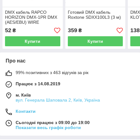
DMX кабель RAPCO
Готовий DMX кабель
DMX 
HORIZON DMX-1PR DMX
Roxtone SDXX100L3 (3 м)
KLO
(AES/EBU) WIRE
52
359
138
₴
₴
Купити
Купити
Про нас
99% позитивних з 463 відгуків за рік
Працює з 14.08.2019
м. Київ
вул. Генерала Шаповала 2, Київ, Україна
Контакти
Сьогодні працює з 09:00 до 19:00
Показати весь графік роботи