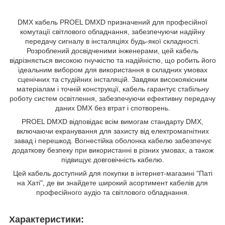
DMX кабель PROEL DMXD призначений для професійної
комутації світлового обладнання, забезпечуючи надійну
передачу сигналу в інсталяціях будь-якої складності.
Розроблений досвідченими інженерами, цей кабель
відрізняється високою гнучкістю та надійністю, що робить його
ідеальним вибором для використання в складних умовах
сценічних та студійних інсталяцій. Завдяки високоякісним
матеріалам і точній конструкції, кабель гарантує стабільну
роботу систем освітлення, забезпечуючи ефективну передачу
даних DMX без втрат і спотворень.
PROEL DMXD відповідає всім вимогам стандарту DMX,
включаючи екранування для захисту від електромагнітних
завад і перешкод. Вогнестійка оболонка кабелю забезпечує
додаткову безпеку при використанні в різних умовах, а також
підвищує довговічність кабелю.
Цей кабель доступний для покупки в інтернет-магазині "Паті
на Хаті", де ви знайдете широкий асортимент кабелів для
професійного аудіо та світлового обладнання.
Характеристики: