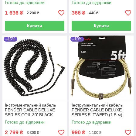
TWEED (7.5 м)
PATCH BLACK
Готово до відправки
Готово до відправки
1 636
366
₴
₴
2 200 ₴
440 ₴
Купити
Купити
–15%
–10%
Інструментальний кабель
Інструментальний кабель
FENDER CABLE DELUXE
FENDER CABLE DELUXE
SERIES COIL 30' BLACK
SERIES 5' TWEED (1.5 м)
TWEED
Готово до відправки
Готово до відправки
2 799
990
₴
₴
3 300 ₴
1 100 ₴