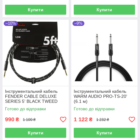
Купити
Купити
–10%
–9%
Інструментальний кабель
Інструментальний кабель
FENDER CABLE DELUXE
WARM AUDIO PRO-TS-20'
SERIES 5' BLACK TWEED
(6.1 м)
Готово до відправки
Готово до відправки
990
1 122
₴
₴
1 100 ₴
1 232 ₴
Купити
Купити