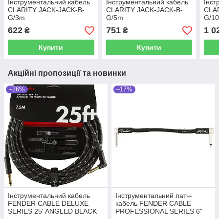
Інструментальний кабель
Інструментальний кабель
Інст
CLARITY JACK-JACK-B-
CLARITY JACK-JACK-B-
CLA
G/3m
G/5m
G/1
622
751
1 0
₴
₴
Купити
Купити
Акційні пропозиції та новинки
–26%
–17%
Інструментальний кабель
Інструментальний патч-
FENDER CABLE DELUXE
кабель FENDER CABLE
SERIES 25' ANGLED BLACK
PROFESSIONAL SERIES 6"