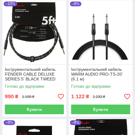
–10%
–9%
Інструментальний кабель
Інструментальний кабель
FENDER CABLE DELUXE
WARM AUDIO PRO-TS-20'
SERIES 5' BLACK TWEED
(6.1 м)
Готово до відправки
Готово до відправки
990
1 122
₴
₴
1 100 ₴
1 232 ₴
Купити
Купити
–9%
–8%