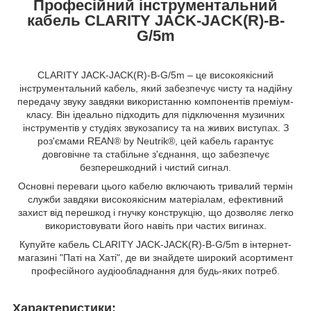
Професійний інструментальний
кабель CLARITY JACK-JACK(R)-B-
G/5m
CLARITY JACK-JACK(R)-B-G/5m – це високоякісний
інструментальний кабель, який забезпечує чисту та надійну
передачу звуку завдяки використанню компонентів преміум-
класу. Він ідеально підходить для підключення музичних
інструментів у студіях звукозапису та на живих виступах. З
роз'ємами REAN® by Neutrik®, цей кабель гарантує
довговічне та стабільне з'єднання, що забезпечує
безперешкодний і чистий сигнал.
Основні переваги цього кабелю включають тривалий термін
служби завдяки високоякісним матеріалам, ефективний
захист від перешкод і гнучку конструкцію, що дозволяє легко
використовувати його навіть при частих вигинах.
Купуйте кабель CLARITY JACK-JACK(R)-B-G/5m в інтернет-
магазині "Паті на Хаті", де ви знайдете широкий асортимент
професійного аудіообладнання для будь-яких потреб.
Характеристики: