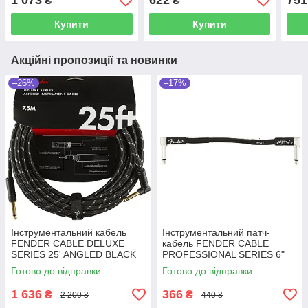
1 073
622
751
₴
₴
Купити
Купити
Акційні пропозиції та новинки
–26%
–17%
Інструментальний кабель
Інструментальний патч-
FENDER CABLE DELUXE
кабель FENDER CABLE
SERIES 25' ANGLED BLACK
PROFESSIONAL SERIES 6"
TWEED (7.5 м)
PATCH BLACK
Готово до відправки
Готово до відправки
1 636
366
₴
₴
2 200 ₴
440 ₴