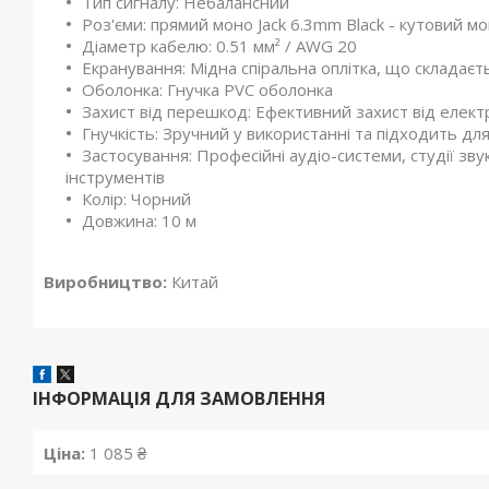
Тип сигналу: Небалансний
Роз'єми: прямий моно Jack 6.3mm Black - кутовий мо
Діаметр кабелю: 0.51 мм² / AWG 20
Екранування: Мідна спіральна оплітка, що складаєт
Оболонка: Гнучка PVC оболонка
Захист від перешкод: Ефективний захист від елект
Гнучкість: Зручний у використанні та підходить для
Застосування: Професійні аудіо-системи, студії зв
інструментів
Колір: Чорний
Довжина: 10 м
Виробництво:
Китай
ІНФОРМАЦІЯ ДЛЯ ЗАМОВЛЕННЯ
Ціна:
1 085 ₴