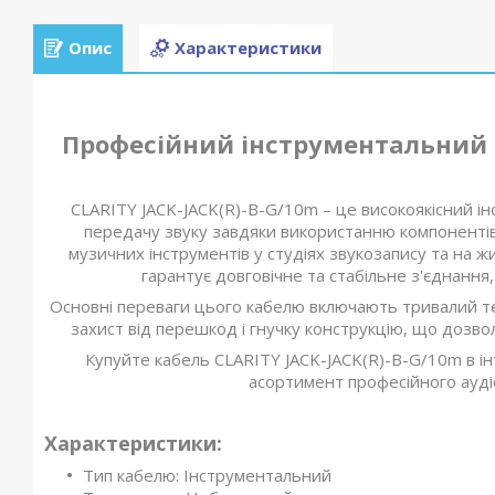
Опис
Характеристики
Професійний інструментальний к
CLARITY JACK-JACK(R)-B-G/10m – це високоякісний ін
передачу звуку завдяки використанню компонентів 
музичних інструментів у студіях звукозапису та на ж
гарантує довговічне та стабільне з'єднання
Основні переваги цього кабелю включають тривалий те
захист від перешкод і гнучку конструкцію, що дозвол
Купуйте кабель CLARITY JACK-JACK(R)-B-G/10m в ін
асортимент професійного ауді
Характеристики:
Тип кабелю: Інструментальний