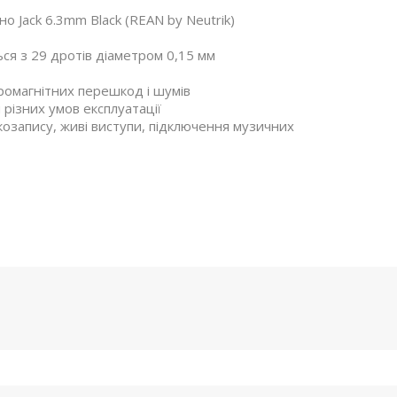
но Jack 6.3mm Black (REAN by Neutrik)
ься з 29 дротів діаметром 0,15 мм
ромагнітних перешкод і шумів
 різних умов експлуатації
укозапису, живі виступи, підключення музичних