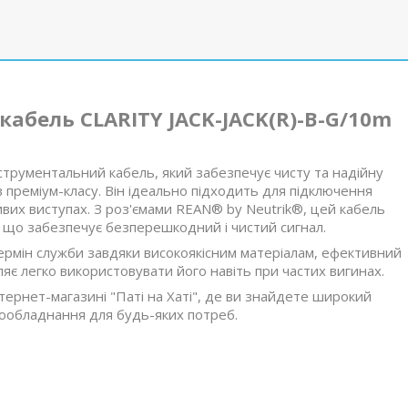
абель CLARITY JACK-JACK(R)-B-G/10m
струментальний кабель, який забезпечує чисту та надійну
преміум-класу. Він ідеально підходить для підключення
ивих виступах. З роз'ємами REAN® by Neutrik®, цей кабель
, що забезпечує безперешкодний і чистий сигнал.
рмін служби завдяки високоякісним матеріалам, ефективний
яє легко використовувати його навіть при частих вигинах.
тернет-магазині "Паті на Хаті", де ви знайдете широкий
ообладнання для будь-яких потреб.