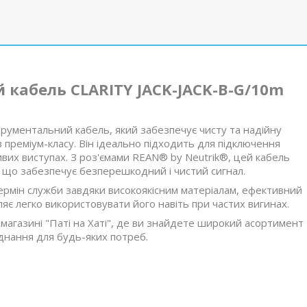
кабель CLARITY JACK-JACK-B-G/10m
трументальний кабель, який забезпечує чисту та надійну
преміум-класу. Він ідеально підходить для підключення
ивих виступах. З роз'ємами REAN® by Neutrik®, цей кабель
, що забезпечує безперешкодний і чистий сигнал.
рмін служби завдяки високоякісним матеріалам, ефективний
яє легко використовувати його навіть при частих вигинах.
магазині "Паті на Хаті", де ви знайдете широкий асортимент
днання для будь-яких потреб.