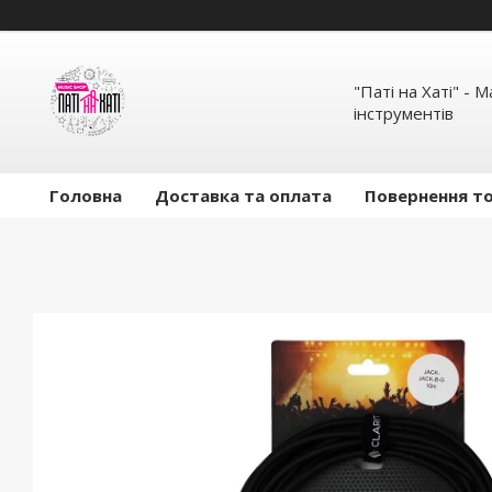
"Паті на Хаті" - 
інструментів
Головна
Доставка та оплата
Повернення то