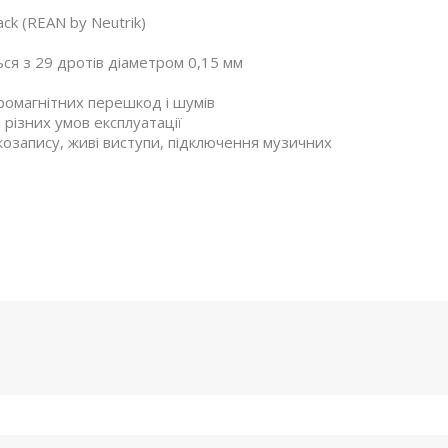
ack (REAN by Neutrik)
ься з 29 дротів діаметром 0,15 мм
ромагнітних перешкод і шумів
 різних умов експлуатації
укозапису, живі виступи, підключення музичних