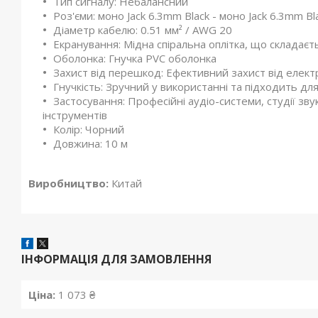
Тип сигналу: Небалансний
Роз'єми: моно Jack 6.3mm Black - моно Jack 6.3mm Bl
Діаметр кабелю: 0.51 мм² / AWG 20
Екранування: Мідна спіральна оплітка, що складаєт
Оболонка: Гнучка PVC оболонка
Захист від перешкод: Ефективний захист від елект
Гнучкість: Зручний у використанні та підходить для
Застосування: Професійні аудіо-системи, студії зв
інструментів
Колір: Чорний
Довжина: 10 м
Виробництво:
Китай
ІНФОРМАЦІЯ ДЛЯ ЗАМОВЛЕННЯ
Ціна:
1 073 ₴