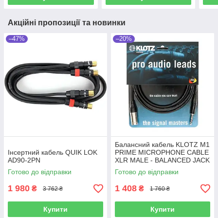
Акційні пропозиції та новинки
–47%
–20%
Балансний кабель KLOTZ M1
Інсертний кабель QUIK LOK
PRIME MICROPHONE CABLE
AD90-2PN
XLR MALE - BALANCED JACK
5 M
Готово до відправки
Готово до відправки
1 980
1 408
₴
₴
3 762 ₴
1 760 ₴
Купити
Купити