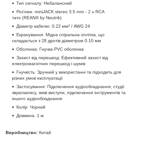
Тип сигналу: Небалансний
Роз'єми: miniJACK stereo 3.5 mm - 2 x RCA
тато (REAN® by Neutrik)
Діаметр кабелю: 0.22 мм² / AWG 24
Екранування: Мідна спіральна оплітка, що
складається з 28 дротів діаметром 0.10 мм
Оболонка: Гнучка PVC оболонка
Захист від перешкод: Ефективний захист від
електромагнітних перешкод і шумів
Гнучкість: Зручний у використанні та підходить для
різних умов експлуатації
Застосування: Підключення аудіообладнання, студії
звукозапису, живі виступи, підключення інструментів та
іншого аудіообладнання
Колір: Чорний
Довжина: 1 м
Виробництво:
Китай