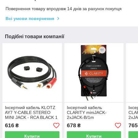
Повернення товару впродовж 14 днів за рахунок покупця
Всі умови повернення
Подібні товари компанії
Інсертний кабель KLOTZ
Інсертний кабель
Інсе
AY7 Y-CABLE STEREO
CLARITY miniJACK-
CLAR
MINI JACK - RCA BLACK 1
2xJACK-B/1m
2xJ
M
616
678
765
₴
₴
Купити
Купити