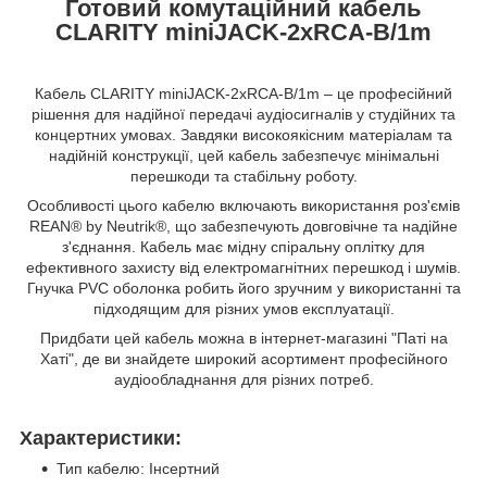
Готовий комутаційний кабель
CLARITY miniJACK-2xRCA-B/1m
Кабель CLARITY miniJACK-2xRCA-B/1m – це професійний
рішення для надійної передачі аудіосигналів у студійних та
концертних умовах. Завдяки високоякісним матеріалам та
надійній конструкції, цей кабель забезпечує мінімальні
перешкоди та стабільну роботу.
Особливості цього кабелю включають використання роз'ємів
REAN® by Neutrik®, що забезпечують довговічне та надійне
з'єднання. Кабель має мідну спіральну оплітку для
ефективного захисту від електромагнітних перешкод і шумів.
Гнучка PVC оболонка робить його зручним у використанні та
підходящим для різних умов експлуатації.
Придбати цей кабель можна в інтернет-магазині "Паті на
Хаті", де ви знайдете широкий асортимент професійного
аудіообладнання для різних потреб.
Характеристики:
Тип кабелю: Інсертний