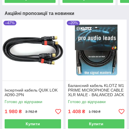
Акційні пропозиції та новинки
–47%
–20%
Балансний кабель KLOTZ M1
Інсертний кабель QUIK LOK
PRIME MICROPHONE CABLE
AD90-2PN
XLR MALE - BALANCED JACK
5 M
Готово до відправки
Готово до відправки
1 980
1 408
₴
₴
3 762 ₴
1 760 ₴
Купити
Купити