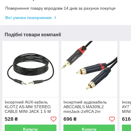
Повернення товару впродовж 14 днів за рахунок покупця
Всі умови повернення
Подібні товари компанії
Інсертний AUX-кабель
Інсертний аудіокабель
Інсе
KLOTZ AS-MM STEREO
ABCCABLS MA309L2
AY7
CABLE MINI JACK 1.5 M
miniJack-2xRCA 2m
MINI
M
528
696
616
₴
₴
Купити
Купити