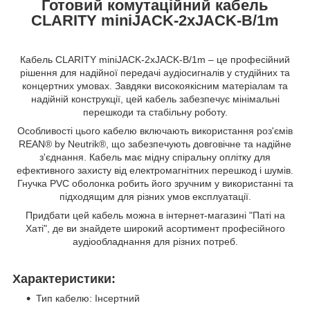
Готовий комутаційний кабель
CLARITY miniJACK-2xJACK-B/1m
Кабель CLARITY miniJACK-2xJACK-B/1m – це професійний
рішення для надійної передачі аудіосигналів у студійних та
концертних умовах. Завдяки високоякісним матеріалам та
надійній конструкції, цей кабель забезпечує мінімальні
перешкоди та стабільну роботу.
Особливості цього кабелю включають використання роз'ємів
REAN® by Neutrik®, що забезпечують довговічне та надійне
з'єднання. Кабель має мідну спіральну оплітку для
ефективного захисту від електромагнітних перешкод і шумів.
Гнучка PVC оболонка робить його зручним у використанні та
підходящим для різних умов експлуатації.
Придбати цей кабель можна в інтернет-магазині "Паті на
Хаті", де ви знайдете широкий асортимент професійного
аудіообладнання для різних потреб.
Характеристики:
Тип кабелю: Інсертний