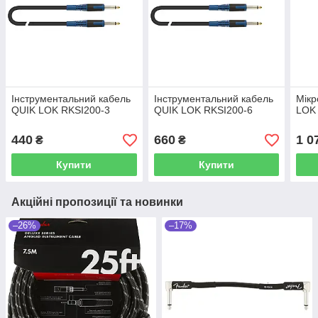
Інструментальний кабель
Інструментальний кабель
Мікр
QUIK LOK RKSI200-3
QUIK LOK RKSI200-6
LOK
440
660
1 0
₴
₴
Купити
Купити
Акційні пропозиції та новинки
–26%
–17%