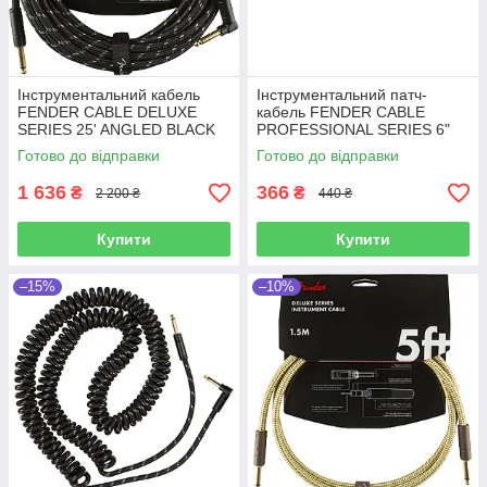
Інструментальний кабель
Інструментальний патч-
FENDER CABLE DELUXE
кабель FENDER CABLE
SERIES 25' ANGLED BLACK
PROFESSIONAL SERIES 6"
TWEED (7.5 м)
PATCH BLACK
Готово до відправки
Готово до відправки
1 636
366
₴
₴
2 200 ₴
440 ₴
Купити
Купити
–15%
–10%