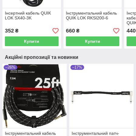
Інсертний кабель QUIK
Інструментальний кабель
Інст
LOK SX40-3K
QUIK LOK RKSI200-6
каб
QUI
352
660
440
₴
₴
Купити
Купити
Акційні пропозиції та новинки
–26%
–17%
Інструментальний кабель
Інструментальний патч-