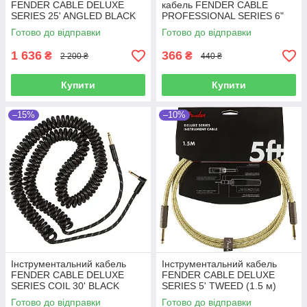
FENDER CABLE DELUXE
кабель FENDER CABLE
SERIES 25' ANGLED BLACK
PROFESSIONAL SERIES 6"
TWEED (7.5 м)
PATCH BLACK
Готово до відправки
Готово до відправки
1 636
366
₴
₴
2 200 ₴
440 ₴
Купити
Купити
–15%
–10%
Інструментальний кабель
Інструментальний кабель
FENDER CABLE DELUXE
FENDER CABLE DELUXE
SERIES COIL 30' BLACK
SERIES 5' TWEED (1.5 м)
TWEED
Готово до відправки
Готово до відправки