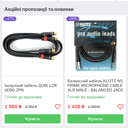
Акційні пропозиції та новинки
–47%
–20%
Балансний кабель KLOTZ M1
Інсертний кабель QUIK LOK
PRIME MICROPHONE CABLE
AD90-2PN
XLR MALE - BALANCED JACK
5 M
Готово до відправки
Готово до відправки
1 980
1 408
₴
₴
3 762 ₴
1 760 ₴
Купити
Купити