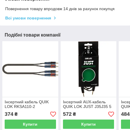
Повернення товару впродовж 14 днів за рахунок покупця
Всі умови повернення
Подібні товари компанії
Інсертний кабель QUIK
Інсертний AUX-кабель
Інсе
LOK RKSA110-2
QUIK LOK JUST J35J35 5
QUI
374
572
484
₴
₴
Купити
Купити