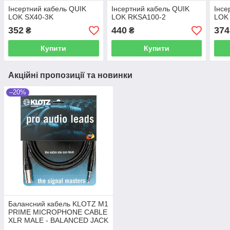
Інсертний кабель QUIK
Інсертний кабель QUIK
Інсе
LOK SX40-3K
LOK RKSA100-2
LOK
352
440
374
₴
₴
Купити
Купити
Акційні пропозиції та новинки
–20%
Балансний кабель KLOTZ M1
PRIME MICROPHONE CABLE
XLR MALE - BALANCED JACK
5 M