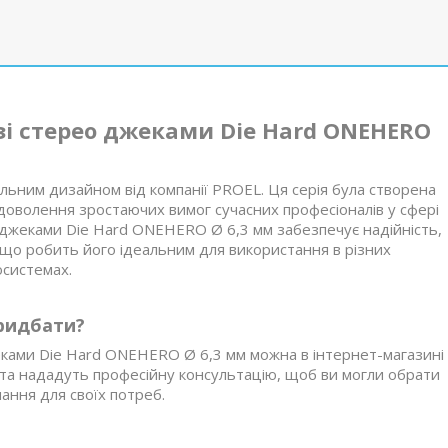
і стерео джеками Die Hard ONEHERO
кальним дизайном від компанії PROEL. Ця серія була створена
доволення зростаючих вимог сучасних професіоналів у сфері
 джеками Die Hard ONEHERO Ø 6,3 мм забезпечує надійність,
, що робить його ідеальним для використання в різних
осистемах.
ридбати?
ками Die Hard ONEHERO Ø 6,3 мм можна в інтернет-магазині
м та нададуть професійну консультацію, щоб ви могли обрати
ння для своїх потреб.