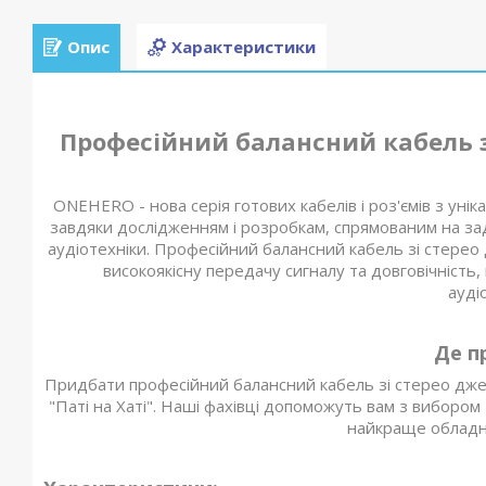
Опис
Характеристики
Професійний балансний кабель з
ONEHERO - нова серія готових кабелів і роз'ємів з уні
завдяки дослідженням і розробкам, спрямованим на за
аудіотехніки. Професійний балансний кабель зі стерео
високоякісну передачу сигналу та довговічність
ауді
Де п
Придбати професійний балансний кабель зі стерео дже
"Паті на Хаті". Наші фахівці допоможуть вам з виборо
найкраще обладна