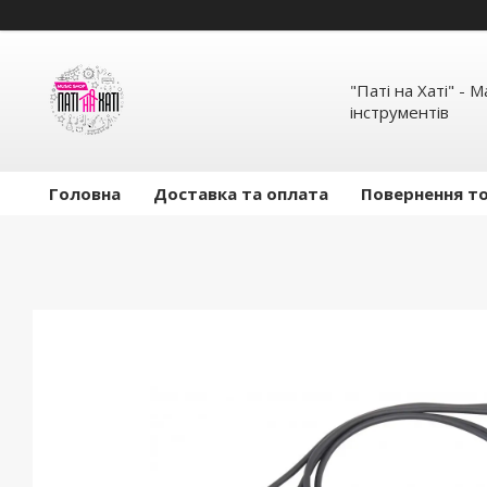
"Паті на Хаті" - 
інструментів
Головна
Доставка та оплата
Повернення то