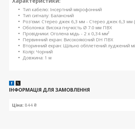
Характеристики:
Тип кабелю: Інсертний мікрофонний
Тип сигналу: Балансний
Роз'єми: Стерео джек 6,3 мм - Стерео джек 6,3 мм
Оболонка: Висока гнучкість Ø 7.0 мм ПВХ
Провідники: Оголена мідь - 2 x 0,34 мм²
Первинний екран: Високоякісний DH ПВХ
Вторинний екран: Щільно обплетений луджений мід
Колір: Чорний
Довжина: 1 м
ІНФОРМАЦІЯ ДЛЯ ЗАМОВЛЕННЯ
Ціна:
844 ₴