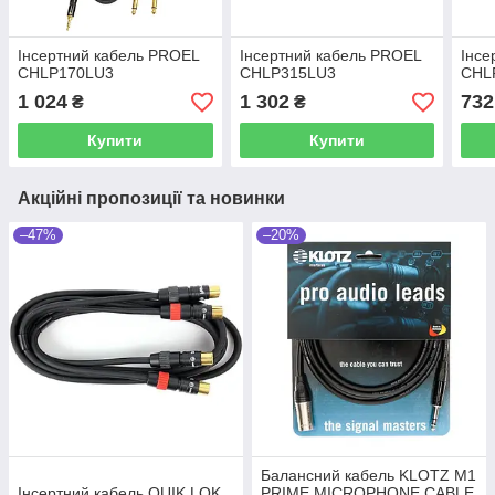
Інсертний кабель PROEL
Інсертний кабель PROEL
Інсе
CHLP170LU3
CHLP315LU3
CHLP
1 024
1 302
732
₴
₴
Купити
Купити
Акційні пропозиції та новинки
–47%
–20%
Балансний кабель KLOTZ M1
Інсертний кабель QUIK LOK
PRIME MICROPHONE CABLE