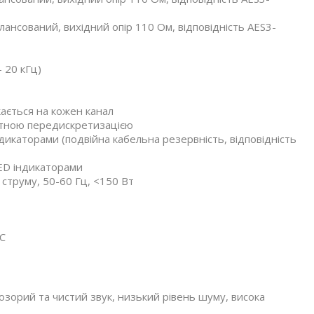
лансований, вихідний опір 110 Ом, відповідність AES3-
 20 кГц)
ається на кожен канал
ратною передискретизацією
дикаторами (подвійна кабельна резервність, відповідність
LED індикаторами
 струму, 50-60 Гц, <150 Вт
°C
орий та чистий звук, низький рівень шуму, висока