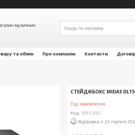
Магазин музичних
вару та обмін
Про компанію
Контакти
Догові
СТЕЙДЖБОКС MIDAS DL15
Під замовлення
Код:
1011232
Відправка з 23 серпня 20