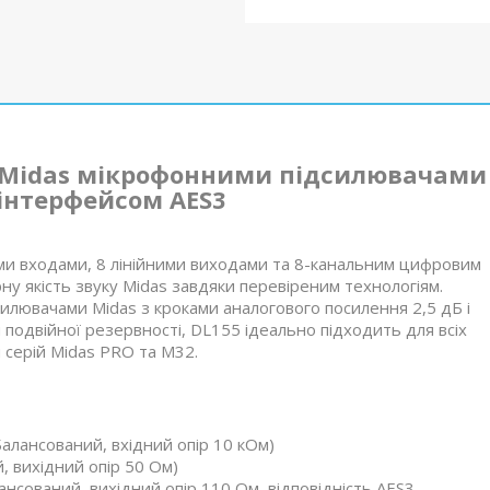
з 8 Midas мікрофонними підсилювачами
інтерфейсом AES3
ими входами, 8 лінійними виходами та 8-канальним цифровим
у якість звуку Midas завдяки перевіреним технологіям.
ювачами Midas з кроками аналогового посилення 2,5 дБ і
одвійної резервності, DL155 ідеально підходить для всіх
серій Midas PRO та M32.
алансований, вхідний опір 10 кОм)
, вихідний опір 50 Ом)
ансований, вихідний опір 110 Ом, відповідність AES3-