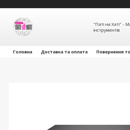
"Паті на Хаті" - 
інструментів
Головна
Доставка та оплата
Повернення то