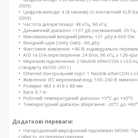
2009)
Цифрові виходи: 4 (8 каналів) (3-контактний XLR Ба
2009)
Частота дискретизації: 48 кГц, 96 кГц
Динамічний діапазон: >107 дБ (незважений, 20 Гц -
Максимальний вихідний рівень: +21 дБу в 600 Ом
Вихідний шум (Unity Gain): -86 дБу
Фантомне живлення: +48 В, індивідуально перемик
A/D та D/A перетворення: 24 біти, 96 кГц з 128-к
Мережеві підключення: 2 Neutrik etherCON з LED ін
стандарту AES50-2011)
Ethernet Контрольний порт: 1 Neutrik etherCON з 
Живлення: IEC мережевий вхід, 100-240 В змінного
Розміри: 483 x 416 x 88 мм
Вага: 6.7 кг
Робочий температурний діапазон: +5°C до +45°C
Температурний діапазон зберігання: -20°C до +60
Додаткові переваги:
Нагороджений мікрофонний підсилювач MIDAS: Проз
стійкість до перевантаження.