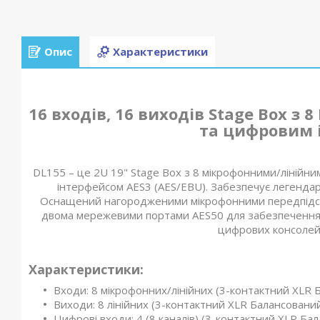
Опис
Характеристики
16 входів, 16 виходів Stage Box 
та цифровим 
DL155 – це 2U 19" Stage Box з 8 мікрофонними/лінійн
інтерфейсом AES3 (AES/EBU). Забезпечує легендарн
Оснащений нагородженими мікрофонними передпідсил
двома мережевими портами AES50 для забезпечення п
цифрових консолей 
Характеристики:
Входи: 8 мікрофонних/лінійних (3-контактний XLR Б
Виходи: 8 лінійних (3-контактний XLR Балансований
Цифрові входи: 4 (8 каналів) (3-контактний XLR Бал