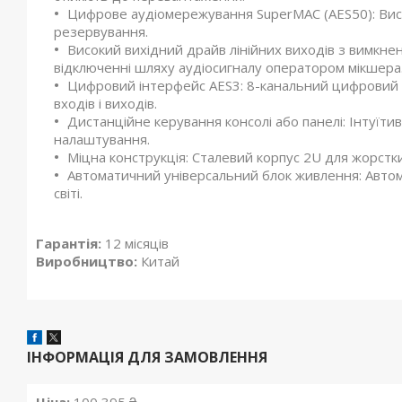
Цифрове аудіомережування SuperMAC (AES50): Висок
резервування.
Високий вихідний драйв лінійних виходів з вимкн
відключенні шляху аудіосигналу оператором мікшера
Цифровий інтерфейс AES3: 8-канальний цифровий і
входів і виходів.
Дистанційне керування консолі або панелі: Інтуїт
налаштування.
Міцна конструкція: Сталевий корпус 2U для жорстких
Автоматичний універсальний блок живлення: Авто
світі.
Гарантія:
12 місяців
Виробництво:
Китай
ІНФОРМАЦІЯ ДЛЯ ЗАМОВЛЕННЯ