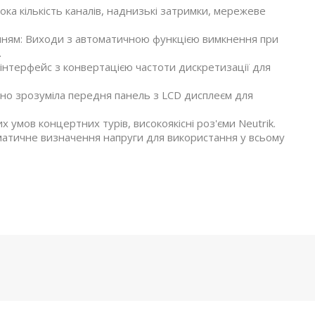
а кількість каналів, наднизькі затримки, мережеве
енням: Виходи з автоматичною функцією вимкнення при
.
нтерфейс з конвертацією частоти дискретизації для
ивно зрозуміла передня панель з LCD дисплеєм для
 умов концертних турів, високоякісні роз'єми Neutrik.
матичне визначення напруги для використання у всьому