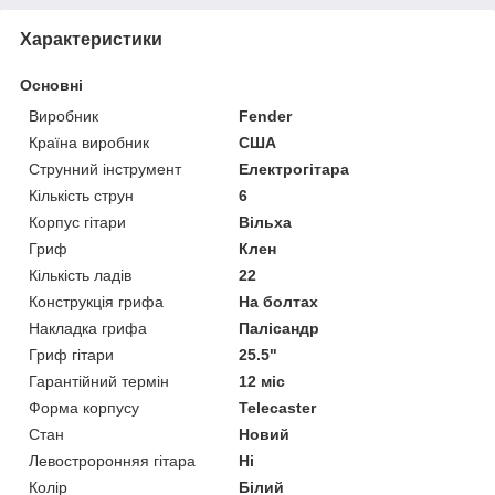
Характеристики
Основні
Виробник
Fender
Країна виробник
США
Струнний інструмент
Електрогітара
Кількість струн
6
Корпус гітари
Вільха
Гриф
Клен
Кількість ладів
22
Конструкція грифа
На болтах
Накладка грифа
Палісандр
Гриф гітари
25.5"
Гарантійний термін
12 міс
Форма корпусу
Telecaster
Стан
Новий
Левостроронняя гітара
Ні
Колір
Білий