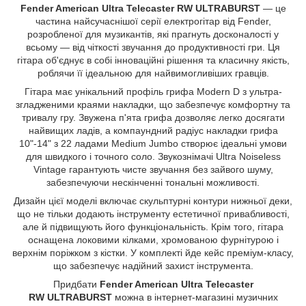
Fender American Ultra Telecaster RW ULTRABURST
— це
частина найсучаснішої серії електрогітар від Fender,
розробленої для музикантів, які прагнуть досконалості у
всьому — від чіткості звучання до продуктивності гри. Ця
гітара об'єднує в собі інноваційні рішення та класичну якість,
роблячи її ідеальною для найвимогливіших гравців.
Гітара має унікальний профіль грифа Modern D з ультра-
згладженими краями накладки, що забезпечує комфортну та
тривалу гру. Звужена п'ята грифа дозволяє легко досягати
найвищих ладів, а компаундний радіус накладки грифа
10"-14" з 22 ладами Medium Jumbo створює ідеальні умови
для швидкого і точного соло. Звукознімачі Ultra Noiseless
Vintage гарантують чисте звучання без зайвого шуму,
забезпечуючи нескінченні тональні можливості.
Дизайн цієї моделі включає скульптурні контури нижньої деки,
що не тільки додають інструменту естетичної привабливості,
але й підвищують його функціональність. Крім того, гітара
оснащена локовими кілками, хромованою фурнітурою і
верхнім поріжком з кістки. У комплекті йде кейс преміум-класу,
що забезпечує надійний захист інструмента.
Придбати
Fender American Ultra Telecaster
RW ULTRABURST
можна в інтернет-магазині музичних