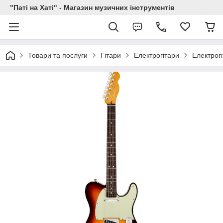
"Паті на Хаті" - Магазин музичних інструментів
Товари та послуги
Гітари
Електрогітари
Електрог