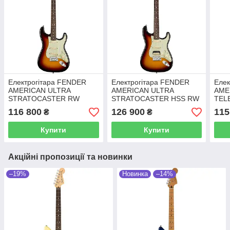
Електрогітара FENDER
Електрогітара FENDER
Елек
AMERICAN ULTRA
AMERICAN ULTRA
AME
STRATOCASTER RW
STRATOCASTER HSS RW
TEL
ULTRABURST
ULTRABURST
PEA
116 800
126 900
115
₴
₴
Купити
Купити
Акційні пропозиції та новинки
–19%
Новинка
–14%