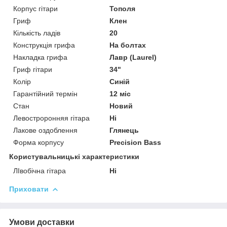
Корпус гітари
Тополя
Гриф
Клен
Кількість ладів
20
Конструкція грифа
На болтах
Накладка грифа
Лавр (Laurel)
Гриф гітари
34"
Колір
Синій
Гарантійний термін
12 міс
Стан
Новий
Левостроронняя гітара
Ні
Лакове оздоблення
Глянець
Форма корпусу
Precision Bass
Користувальницькі характеристики
ЛІвобічна гітара
Ні
Приховати
Умови доставки