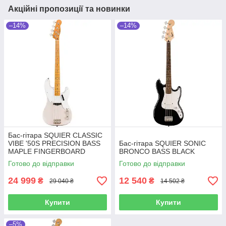
Акційні пропозиції та новинки
–14%
–14%
Бас-гітара SQUIER CLASSIC
VIBE '50S PRECISION BASS
Бас-гітара SQUIER SONIC
MAPLE FINGERBOARD
BRONCO BASS BLACK
WHITE BLONDE
Готово до відправки
Готово до відправки
24 999
12 540
₴
₴
29 040 ₴
14 502 ₴
Купити
Купити
–5%