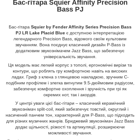
Бас-гітара Squier Affinity Precision
Bass PJ
Бас-гітара
Squier by Fender Affinity Series Precision Bass
PJ LR Lake Placid Blue
є доступною інтерпретацією
легендарного Precision Bass, відомого своїм культовим
звучанням. Вона поєднує класичний дизайн P-Bass із
додатковим звукознімачем Jazz Bass, що забезпечує
універсальність звучання.
Ця модель має легкий корпус з тополі, ергономічні вирізи та
контури, що роблять гру комфортною навіть на високих
ладах. Гриф з клена з глянцевою накладкою, зручним C-
подібним профілем і злегка вигнутим 9.5-дюймовим радіусом,
забезпечує комфортне охоплення і зручність при грі як
окремих нот, так і акордів.
У центрі уваги цієї бас-гітари – класичний керамічний
звукознімач split-coil, який забезпечує товстий, округлий і
насичений панчем тон, характерний для P-Bass, що підходить
для різних музичних жанрів. Бриджевий звукознімач Jazz Bass
додає щільності, різкості та артикуляції, розширюючи
можливості звучання.