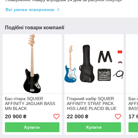
Всі умови повернення
Подібні товари компанії
Бас-гітара SQUIER
Гітарний набір SQUIER
Бас-
AFFINITY JAGUAR BASS
AFFINITY STRAT PACK
AFF
MN BLACK
HSS LAKE PLACID BLUE
BAS
20 900
22 000
17 
₴
₴
Купити
Купити