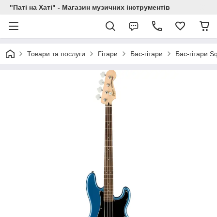
"Паті на Хаті" - Магазин музичних інструментів
Товари та послуги
Гітари
Бас-гітари
Бас-гітари Sq