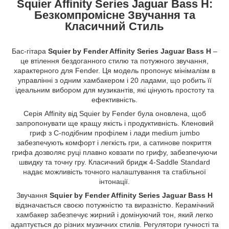
Squier Affinity Series Jaguar Bass H:
Безкомпромісне Звучання та
Класичний Стиль
Бас-гітара
Squier by Fender Affinity Series Jaguar Bass H
–
це втілення бездоганного стилю та потужного звучання,
характерного для Fender. Ця модель пропонує мінімалізм в
управлінні з одним хамбакером і 20 ладами, що робить її
ідеальним вибором для музикантів, які цінують простоту та
ефективність.
Серія Affinity від Squier by Fender була оновлена, щоб
запропонувати ще кращу якість і продуктивність. Кленовий
гриф з С-подібним профілем і лади medium jumbo
забезпечують комфорт і легкість гри, а сатинове покриття
грифа дозволяє руці плавно ковзати по грифу, забезпечуючи
швидку та точну гру. Класичний бридж 4-Saddle Standard
надає можливість точного налаштування та стабільної
інтонації.
Звучання
Squier by Fender Affinity Series Jaguar Bass H
відзначається своєю потужністю та виразністю. Керамічний
хамбакер забезпечує жирний і домінуючий тон, який легко
адаптується до різних музичних стилів. Регулятори гучності та