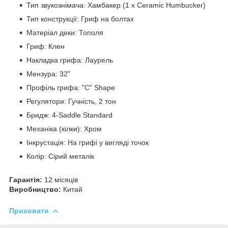
Тип звукознімача: Хамбакер (1 x Ceramic Humbucker)
Тип конструкції: Гриф на болтах
Матеріал деки: Тополя
Гриф: Клен
Накладка грифа: Лаурель
Мензура: 32"
Профіль грифа: "C" Shape
Регулятори: Гучність, 2 тон
Бридж: 4-Saddle Standard
Механіка (кілки): Хром
Інкрустація: На грифі у вигляді точок
Колір: Сірий металік
Гарантія:
12 місяців
Виробництво:
Китай
Приховати