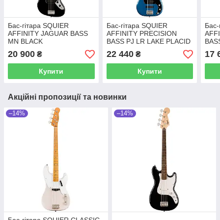
Бас-гітара SQUIER
Бас-гітара SQUIER
Бас-
AFFINITY JAGUAR BASS
AFFINITY PRECISION
AFF
MN BLACK
BASS PJ LR LAKE PLACID
BAS
BLUE
20 900
22 440
17 
₴
₴
Купити
Купити
Акційні пропозиції та новинки
–14%
–14%