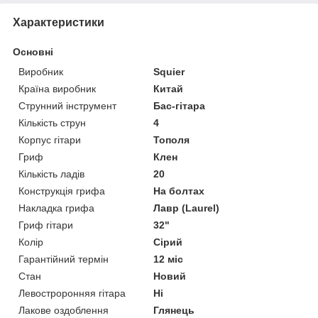
Характеристики
Основні
Виробник
Squier
Країна виробник
Китай
Струнний інструмент
Бас-гітара
Кількість струн
4
Корпус гітари
Тополя
Гриф
Клен
Кількість ладів
20
Конструкція грифа
На болтах
Накладка грифа
Лавр (Laurel)
Гриф гітари
32"
Колір
Сірий
Гарантійний термін
12 міс
Стан
Новий
Левостроронняя гітара
Ні
Лакове оздоблення
Глянець