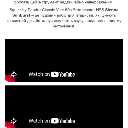
роблять цей інструмент надзвичайно універсальним.
Squier by Fender Classic Vibe 60s Stratocaster HSS
Sienna
Sunburst
– це чудовий вибір для гітаристів, які цінують
класичний дизайн та сучасну якість звуку, поєднану в одному
інструменті.