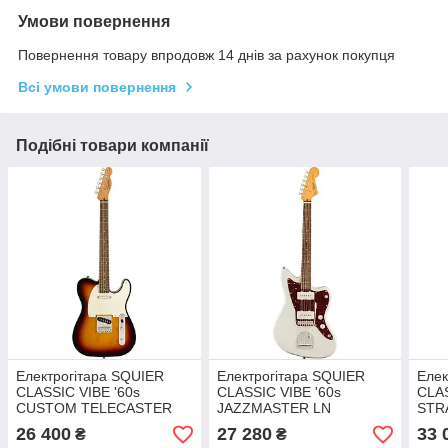
Умови повернення
Повернення товару впродовж 14 днів за рахунок покупця
Всі умови повернення
Подібні товари компанії
Електрогітара SQUIER
Електрогітара SQUIER
Елек
CLASSIC VIBE '60s
CLASSIC VIBE '60s
CLAS
CUSTOM TELECASTER
JAZZMASTER LN
STR
3TSB
OLYMPIC WHITE
BLA
26 400
27 280
33 
₴
₴