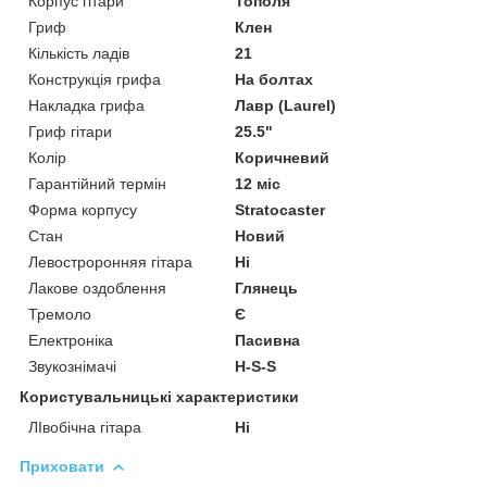
Корпус гітари
Тополя
Гриф
Клен
Кількість ладів
21
Конструкція грифа
На болтах
Накладка грифа
Лавр (Laurel)
Гриф гітари
25.5"
Колір
Коричневий
Гарантійний термін
12 міс
Форма корпусу
Stratocaster
Стан
Новий
Левостроронняя гітара
Ні
Лакове оздоблення
Глянець
Тремоло
Є
Електроніка
Пасивна
Звукознімачі
H-S-S
Користувальницькі характеристики
ЛІвобічна гітара
Ні
Приховати