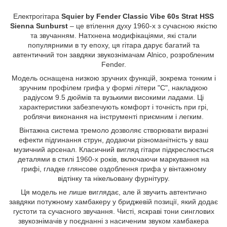
Електрогітара
Squier by Fender Classic Vibe 60s Strat HSS
Sienna Sunburst
– це втілення духу 1960-х з сучасною якістю
та звучанням. Натхнена модифікаціями, які стали
популярними в ту епоху, ця гітара дарує багатий та
автентичний тон завдяки звукознімачам Alnico, розробленим
Fender.
Модель оснащена низкою зручних функцій, зокрема тонким і
зручним профілем грифа у формі літери "C", накладкою
радіусом 9.5 дюймів та вузькими високими ладами. Ці
характеристики забезпечують комфорт і точність при грі,
роблячи виконання на інструменті приємним і легким.
Вінтажна система тремоло дозволяє створювати виразні
ефекти підгинання струн, додаючи різноманітність у ваш
музичний арсенал. Класичний вигляд гітари підкреслюється
деталями в стилі 1960-х років, включаючи маркування на
грифі, гладке глянсове оздоблення грифа у вінтажному
відтінку та нікельовану фурнітуру.
Ця модель не лише виглядає, але й звучить автентично
завдяки потужному хамбакеру у бриджевій позиції, який додає
густоти та сучасного звучання. Чисті, яскраві тони синглових
звукознімачів у поєднанні з насиченим звуком хамбакера