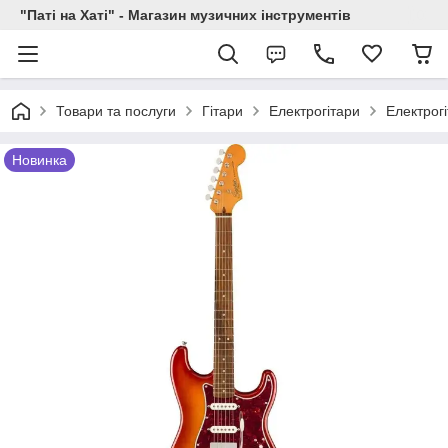
"Паті на Хаті" - Магазин музичних інструментів
Товари та послуги
Гітари
Електрогітари
Електрогі
Новинка