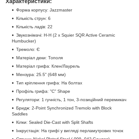
Характеристики:
Форма корпусу: Jazzmaster
Кількість струн: 6
Кількість ладів: 22
Звукознімачі: H-H (2 x Squier SQR Active Ceramic
Humbucker)
Тремоло: Є
Матеріал деки: Тополя
Матеріал грифа: Клен/Лаурель
Мензура: 25.5" (648 мм)
Тип кріплення грифа: На болтах
Профіль грифа: "C" Shape
Регулятори: 1 гучність, 1 тон, 3-позиційний перемикач
Бридж: 2-Point Synchronized Tremolo with Block
Saddles
Кілки: Sealed Die-Cast with Split Shafts
Інкрустація: На грифі у вигляді перламутрових точок
Струни: Nickel Plated Steel (.009-.042 Gauges)