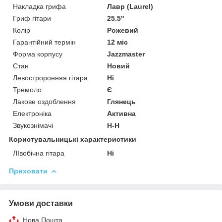
Накладка грифа
Лавр (Laurel)
Гриф гітари
25.5"
Колір
Рожевий
Гарантійний термін
12 міс
Форма корпусу
Jazzmaster
Стан
Новий
Левостроронняя гітара
Ні
Тремоло
Є
Лакове оздоблення
Глянець
Електроніка
Активна
Звукознімачі
H-H
Користувальницькі характеристики
ЛІвобічна гітара
Ні
Приховати
Умови доставки
Нова Пошта