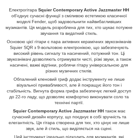
Електрогітара
Squier Contemporary Active Jazzmaster HH
об'єднує сучасні функції з сміливою естетикою класичної
моделі Fender, щоб задовольнити найвибагливіших
музикантів. Ця модель розроблена для тих, хто шукає потужне
звучання та видатний стиль.
Основою цієї гітари є пара активних керамічних звукознімачів
Squier SQR з 9-вольтовою електронікою, що забезпечують
високий рівень сигналу та насичений, потужний тон. Ці
звукознімачі дозволяють отримувати чисті, різкі звуки, а також
насичені, важкі відтінки, роблячи гітару універсальною для
різних музичних стилів.
Обпалений кленовий гриф додає інструменту не лише
візуальної привабливості, але й покращує його тон і
стабільність. Вигнута форма грифа забезпечує легкий доступ
до 22-го ладу, що дозволяє комфортно виконувати соло та
технічні партії.
Squier Contemporary Active Jazzmaster HH
також має
сучасний дизайн корпусу, що поєднує в собі зручність та
елегантність. Ця гітара створена для тих, хто цінує не лише
звук, але й стиль, що виділяється на сцені.
Цей інструмент ідеально підходить для музикантів, які