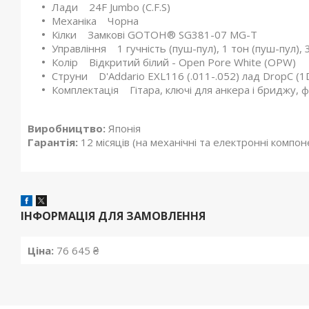
Лади 24F Jumbo (C.F.S)
Механіка Чорна
Кілки Замкові GOTOH® SG381-07 MG-T
Управління 1 гучність (пуш-пул), 1 тон (пуш-пул),
Колір Відкритий білий - Open Pore White (OPW)
Струни D'Addario EXL116 (.011-.052) лад DropC (1D,
Комплектація Гітара, ключі для анкера і бриджу, 
Виробництво:
Японія
Гарантія:
12 місяців (на механічні та електронні компо
ІНФОРМАЦІЯ ДЛЯ ЗАМОВЛЕННЯ
Ціна:
76 645 ₴