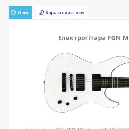
Опис
Характеристики
Електрогітара FGN M