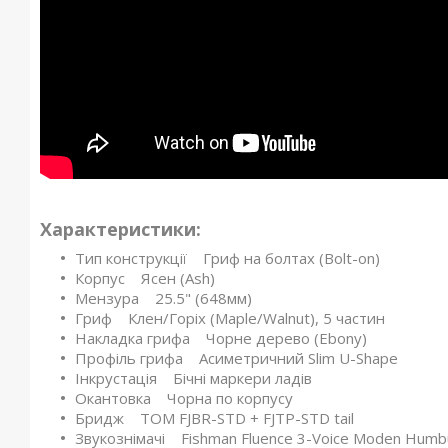
Характеристики:
Тип конструкції Гриф на болтах (Bolt-on)
Корпус Ясен (Ash)
Мензура 25.5" (648мм)
Гриф Клен/Горіх (Maple/Walnut), 5 частин
Накладка грифа Чорне дерево (Ebony)
Профіль грифа Асиметричний Slim U-Shape
Інкрустація Бічні маркери ладів
Окантовка Чорна по корпусу
Бридж TOM FJBR-STD + FJTP-STD tail
Звукознімачі Fishman Fluence 3-Voice Moden Humbuck