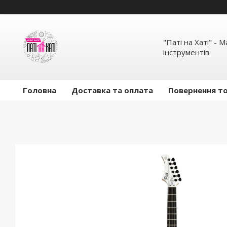
"Паті на Хаті" - 
інструментів
Головна
Доставка та оплата
Повернення то