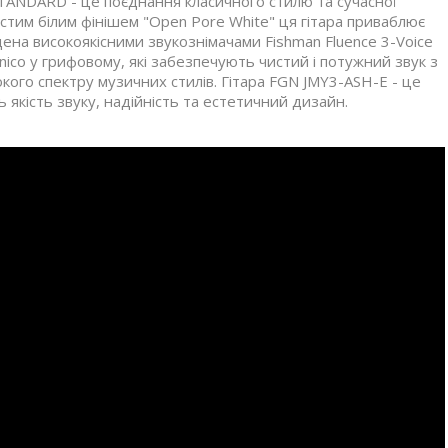
STANDARD - це поєднання класичного стилю та сучасної
истим білим фінішем "Open Pore White" ця гітара приваблює
на високоякісними звукознімачами Fishman Fluence 3-Voice
ico у грифовому, які забезпечують чистий і потужний звук з
ого спектру музичних стилів. Гітара FGN JMY3-ASH-E - це
ь якість звуку, надійність та естетичний дизайн.