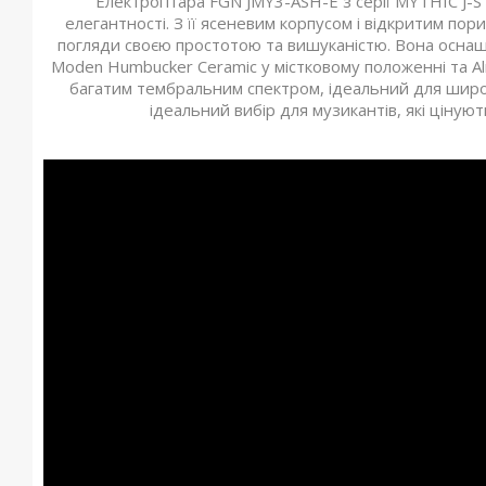
Електрогітара FGN JMY3-ASH-E з серії MYTHIC J-
елегантності. З її ясеневим корпусом і відкритим пор
погляди своєю простотою та вишуканістю. Вона оснаще
Moden Humbucker Ceramic у містковому положенні та Aln
багатим тембральним спектром, ідеальний для широк
ідеальний вибір для музикантів, які цінуют