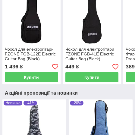
Чохол для електрогітари
Чохол для електрогітари
Чохо
FZONE FGB-122E Electric
FZONE FGB-41E Electric
гіт
Guitar Bag (Black)
Guitar Bag (Black)
Drea
Guit
1 436
449
389
₴
₴
Купити
Купити
Акційні пропозиції та новинки
Новинка
–41%
–20%