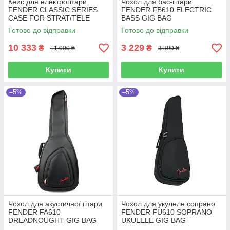
Кейс для електрогітари
Чохол для бас-гітари
FENDER CLASSIC SERIES
FENDER FB610 ELECTRIC
CASE FOR STRAT/TELE
BASS GIG BAG
BLACK
Готово до відправки
Готово до відправки
10 333
3 229
₴
₴
11 000 ₴
3 399 ₴
Купити
Купити
–5%
–5%
Чохол для акустичної гітари
Чохол для укулеле сопрано
FENDER FA610
FENDER FU610 SOPRANO
DREADNOUGHT GIG BAG
UKULELE GIG BAG