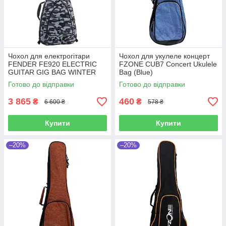
Чохол для електрогітари
Чохол для укулеле концерт
FENDER FE920 ELECTRIC
FZONE CUB7 Concert Ukulele
GUITAR GIG BAG WINTER
Bag (Blue)
CAMO
Готово до відправки
Готово до відправки
3 865
460
₴
₴
6 600 ₴
578 ₴
Купити
Купити
–20%
–20%