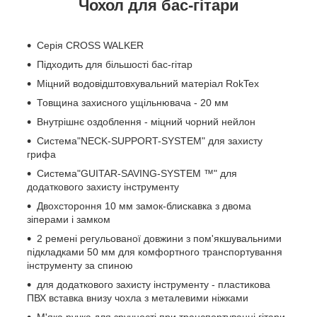
Чохол для бас-гітари
Серія CROSS WALKER
Підходить для більшості бас-гітар
Міцний водовідштовхувальний матеріал RokTex
Товщина захисного ущільнювача - 20 мм
Внутрішнє оздоблення - міцний чорний нейлон
Система"NECK-SUPPORT-SYSTEM" для захисту
грифа
Система"GUITAR-SAVING-SYSTEM ™" для
додаткового захисту інструменту
Двохстороння 10 мм замок-блискавка з двома
зіперами і замком
2 ремені регульованої довжини з пом'якшувальними
підкладками 50 мм для комфортного транспортування
інструменту за спиною
для додаткового захисту інструменту - пластикова
ПВХ вставка внизу чохла з металевими ніжками
М'яка ручка для зручності при транспортуванні гітари