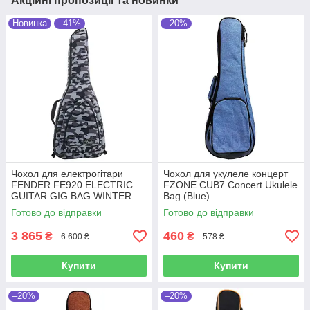
Акційні пропозиції та новинки
Новинка
–41%
–20%
Чохол для електрогітари
Чохол для укулеле концерт
FENDER FE920 ELECTRIC
FZONE CUB7 Concert Ukulele
GUITAR GIG BAG WINTER
Bag (Blue)
CAMO
Готово до відправки
Готово до відправки
3 865
460
₴
₴
6 600 ₴
578 ₴
Купити
Купити
–20%
–20%