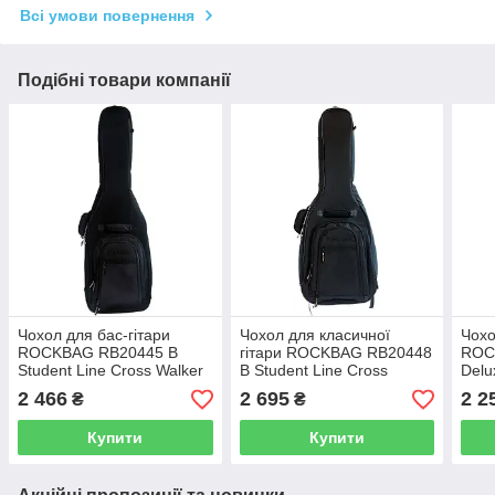
Всі умови повернення
Подібні товари компанії
Чохол для бас-гітари
Чохол для класичної
Чохо
ROCKBAG RB20445 B
гітари ROCKBAG RB20448
ROC
Student Line Cross Walker
B Student Line Cross
Delu
- Electric Bass Gig Bag -
Walker - Classical Guitar
Gig 
2 466
2 695
2 2
₴
₴
Black
Gig Bag - Black
Купити
Купити