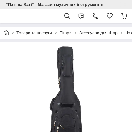
"Паті на Хаті" - Магазин музичних інструментів
Товари та послуги
Гітари
Аксесуари для гітар
Чох