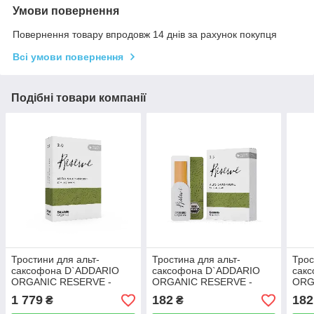
Умови повернення
Повернення товару впродовж 14 днів за рахунок покупця
Всі умови повернення
Подібні товари компанії
Тростини для альт-
Тростина для альт-
Трос
саксофона D`ADDARIO
саксофона D`ADDARIO
сак
ORGANIC RESERVE -
ORGANIC RESERVE -
ORG
ALTO SAX #2.0 - 10 BOX
ALTO SAX #2.5 - (1 шт)
ALTO
1 779
182
182
₴
₴