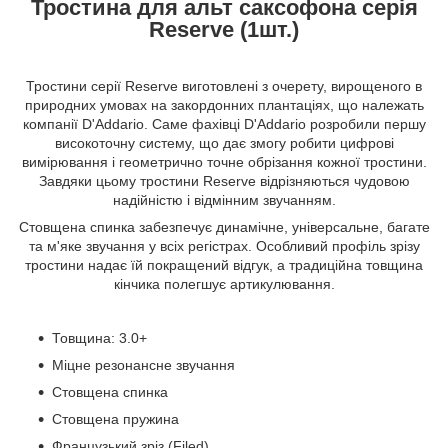
Тростина для альт саксофона серія
Reserve (1шт.)
Тростини серії Reserve виготовлені з очерету, вирощеного в
природних умовах на закордонних плантаціях, що належать
компанії D'Addario. Саме фахівці D'Addario розробили першу
високоточну систему, що дає змогу робити цифрові
вимірювання і геометрично точне обрізання кожної тростини.
Завдяки цьому тростини Reserve відрізняються чудовою
надійністю і відмінним звучанням.
Стовщена спинка забезпечує динамічне, універсальне, багате
та м'яке звучання у всіх регістрах. Особливий профіль зрізу
тростини надає їй покращений відгук, а традиційна товщина
кінчика полегшує артикулювання.
Товщина: 3.0+
Міцне резонансне звучання
Стовщена спинка
Стовщена пружина
Французький зріз (Filed)