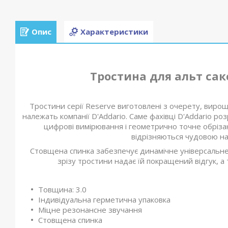
Опис
Характеристики
Тростина для альт сак
Тростини серії Reserve виготовлені з очерету, виро
належать компанії D'Addario. Саме фахівці D'Addario 
цифрові вимірювання і геометрично точне обріза
відрізняються чудовою над
Стовщена спинка забезпечує динамічне універсальне б
зрізу тростини надає їй покращений відгук, а
Товщина: 3.0
Індивідуальна герметична упаковка
Міцне резонансне звучання
Стовщена спинка