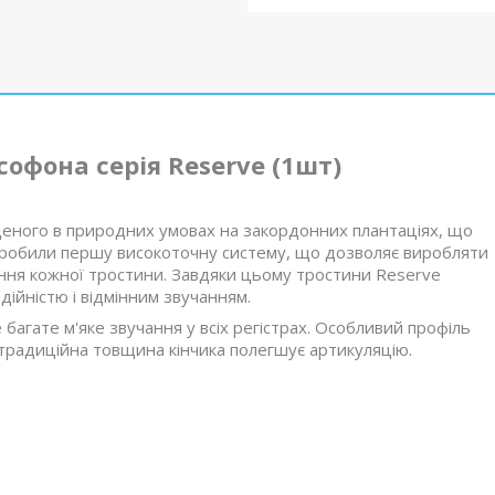
софона серія Reserve (1шт)
щеного в природних умовах на закордонних плантаціях, що
розробили першу високоточну систему, що дозволяє виробляти
ння кожної тростини. Завдяки цьому тростини Reserve
ійністю і відмінним звучанням.
агате м'яке звучання у всіх регістрах. Особливий профіль
 традиційна товщина кінчика полегшує артикуляцію.