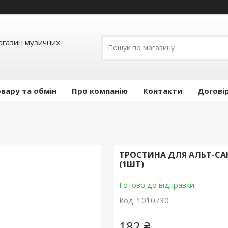
Магазин музичних
вару та обмін
Про компанію
Контакти
Догові
ТРОСТИНА ДЛЯ АЛЬТ-САКС
(1ШТ)
Готово до відправки
Код:
1010730
182 ₴