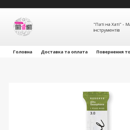
"Паті на Хаті" - 
інструментів
Головна
Доставка та оплата
Повернення то