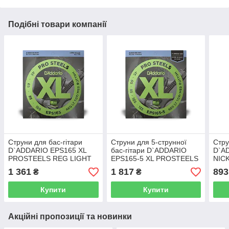
Подібні товари компанії
Струни для бас-гітари
Струни для 5-струнної
Стру
D`ADDARIO EPS165 XL
бас-гітари D`ADDARIO
D`A
PROSTEELS REG LIGHT
EPS165-5 XL PROSTEELS
NIC
TOP / MED BOTTOM (45-
BASS REG LIGHT TOP /
BAL
1 361
1 817
893
₴
₴
105)
MED BOTTOM 5-STRING
(45-135)
Купити
Купити
Акційні пропозиції та новинки