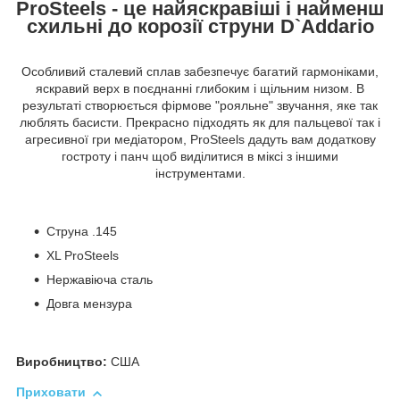
ProSteels - це найяскравіші і найменш
схильні до корозії струни D`Addario
Особливий сталевий сплав забезпечує багатий гармоніками,
яскравий верх в поєднанні глибоким і щільним низом. В
результаті створюється фірмове "рояльне" звучання, яке так
люблять басисти. Прекрасно підходять як для пальцевої так і
агресивної гри медіатором, ProSteels дадуть вам додаткову
гостроту і панч щоб виділитися в міксі з іншими
інструментами.
Струна .145
XL ProSteels
Нержавіюча сталь
Довга мензура
Виробництво:
США
Приховати