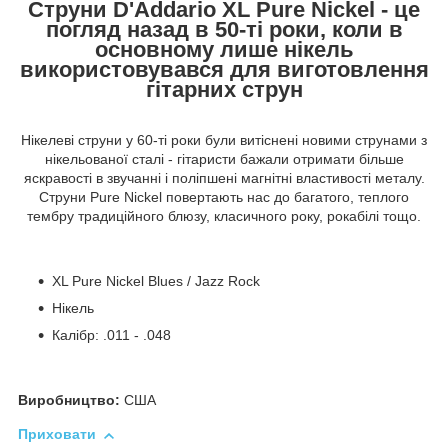
Струни D'Addario XL Pure Nickel - це
погляд назад в 50-ті роки, коли в
основному лише нікель
використовувався для виготовлення
гітарних струн
Нікелеві струни у 60-ті роки були витіснені новими струнами з
нікельованої сталі - гітаристи бажали отримати більше
яскравості в звучанні і поліпшені магнітні властивості металу.
Струни Pure Nickel повертають нас до багатого, теплого
тембру традиційного блюзу, класичного року, рокабілі тощо.
XL Pure Nickel Blues / Jazz Rock
Нікель
Калібр: .011 - .048
Виробництво:
США
Приховати