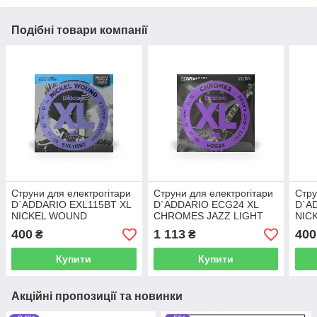
Подібні товари компанії
Струни для електрогітари
Струни для електрогітари
Стру
D`ADDARIO EXL115BT XL
D`ADDARIO ECG24 XL
D`A
NICKEL WOUND
CHROMES JAZZ LIGHT
NIC
BALANCED TENSION,
(11-50)
REG
400
1 113
400
₴
₴
MEDIUM (11-50)
(10.
Купити
Купити
Акційні пропозиції та новинки