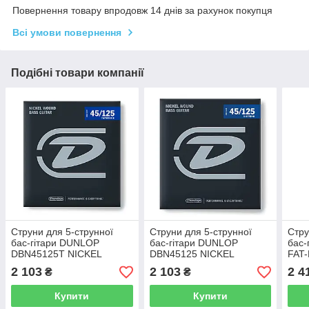
Повернення товару впродовж 14 днів за рахунок покупця
Всі умови повернення
Подібні товари компанії
Струни для 5-струнної
Струни для 5-струнної
Стру
бас-гітари DUNLOP
бас-гітари DUNLOP
бас-
DBN45125T NICKEL
DBN45125 NICKEL
FAT
PLATED STEEL MEDIUM
WOUND BASS STRINGS
STRI
2 103
2 103
2 4
₴
₴
5-STRING TAPERED B
45-125 | 5-STRING
125)
(45-125)
Купити
Купити