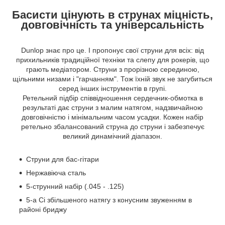
Басисти цінують в струнах міцність,
довговічність та універсальність
Dunlop знає про це. І пропонує свої струни для всіх: від
прихильників традиційної техніки та слепу для рокерів, що
грають медіатором. Струни з прорізною серединою,
щільними низами і "гарчанням". Тож їхній звук не загубиться
серед інших інструментів в групі.
Ретельний підбір співвідношення сердечник-обмотка в
результаті дає струни з малим натягом, надзвичайною
довговічністю і мінімальним часом усадки. Кожен набір
ретельно збалансований струна до струни і забезпечує
великий динамічний діапазон.
Струни для бас-гітари
Нержавіюча сталь
5-струнний набір (.045 - .125)
5-а Сі збільшеного натягу з конусним звуженням в
районі бриджу