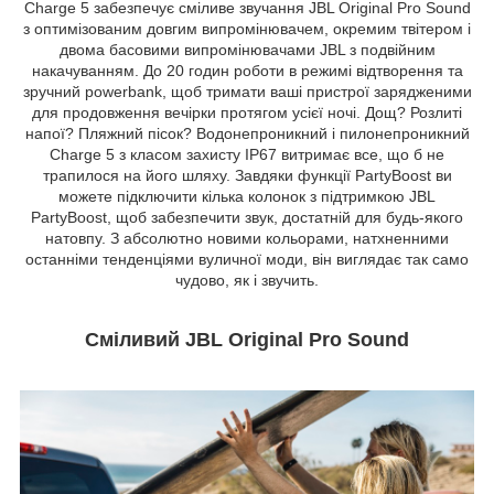
Charge 5 забезпечує сміливе звучання JBL Original Pro Sound
з оптимізованим довгим випромінювачем, окремим твітером і
двома басовими випромінювачами JBL з подвійним
накачуванням. До 20 годин роботи в режимі відтворення та
зручний powerbank, щоб тримати ваші пристрої зарядженими
для продовження вечірки протягом усієї ночі. Дощ? Розлиті
напої? Пляжний пісок? Водонепроникний і пилонепроникний
Charge 5 з класом захисту IP67 витримає все, що б не
трапилося на його шляху. Завдяки функції PartyBoost ви
можете підключити кілька колонок з підтримкою JBL
PartyBoost, щоб забезпечити звук, достатній для будь-якого
натовпу. З абсолютно новими кольорами, натхненними
останніми тенденціями вуличної моди, він виглядає так само
чудово, як і звучить.
Сміливий JBL Original Pro Sound