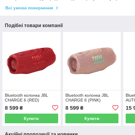
Всі умови повернення
Подібні товари компанії
Bluetooth колонка JBL
Bluetooth колонка JBL
Blue
CHARGE 6 (RED)
CHARGE 6 (PINK)
AUT
8 599
8 599
15 
₴
₴
Купити
Купити
Акційні пропозиції та новинки