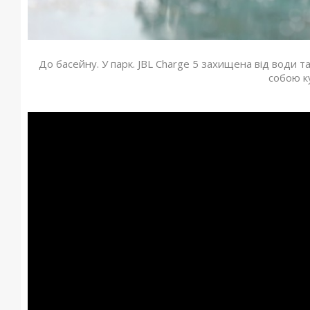
До басейну. У парк. JBL Charge 5 захищена від води т
собою к