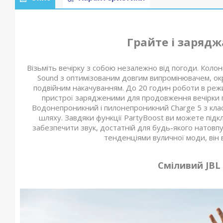
Грайте і зарядж
Візьміть вечірку з собою незалежно від погоди. Колонк
Sound з оптимізованим довгим випромінювачем, ок
подвійним накачуванням. До 20 годин роботи в реж
пристрої зарядженими для продовження вечірки пр
Водонепроникний і пилонепроникний Charge 5 з клас
шляху. Завдяки функції PartyBoost ви можете підк
забезпечити звук, достатній для будь-якого натовп
тенденціями вуличної моди, він в
Сміливий JBL 