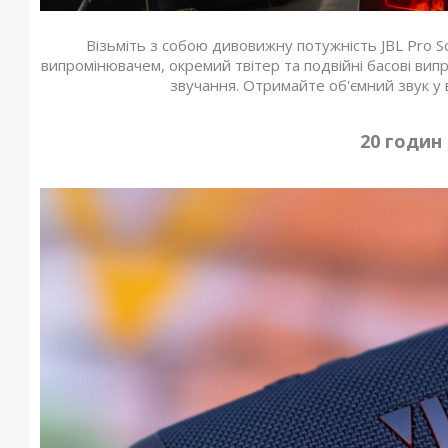
Візьміть з собою дивовижну потужність JBL Pro S
випромінювачем, окремий твітер та подвійні басові вип
звучання. Отримайте об'ємний звук у ве
20 годин 