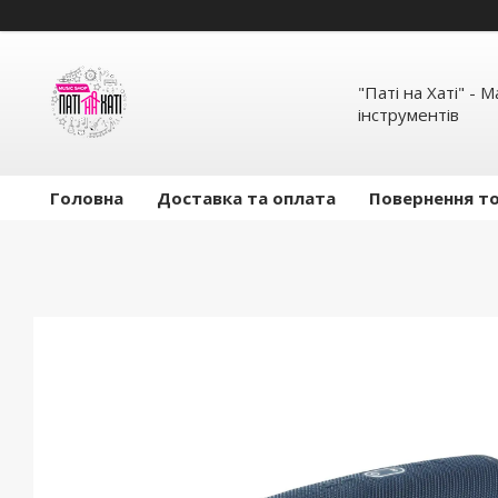
"Паті на Хаті" - 
інструментів
Головна
Доставка та оплата
Повернення то