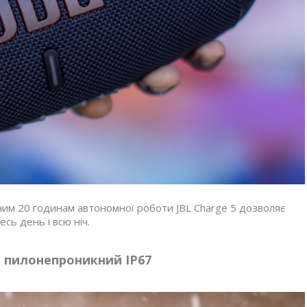
ним 20 годинам автономної роботи JBL Charge 5 дозволяє
есь день і всю ніч.
 пилонепроникний IP67