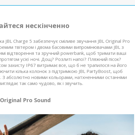
айтеся нескінченно
а JBL Charge 5 забезпечує сміливе звучання JBL Original Pro
ремим твітером і двома басовими випромінювачами JBL з
имі відтворення та зручний powerbank, щоб тримати ваші
отягом усієї ночі. Дощ? Розлиті напої? Пляжний пісок?
ом захисту IP67 витримає все, що б не трапилося на його
лючити кілька колонок з підтримкою JBL PartyBoost, щоб
у. З абсолютно новими кольорами, натхненними останніми
иглядає так само чудово, як і звучить.
Original Pro Sound