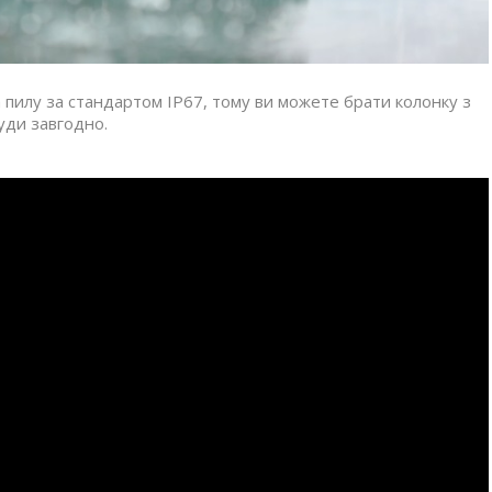
а пилу за стандартом IP67, тому ви можете брати колонку з
уди завгодно.